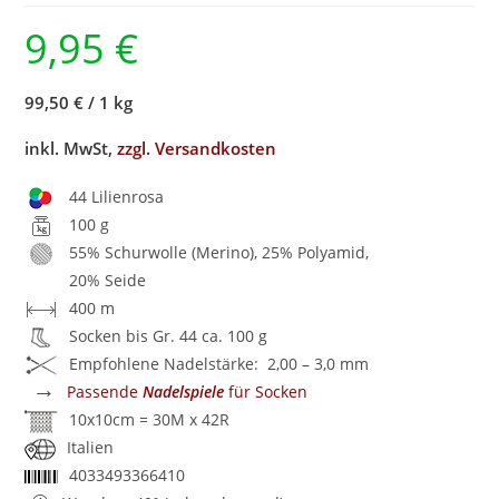
9,95
€
99,50 €
/
1 kg
inkl. MwSt,
zzgl. Versandkosten
44 Lilienrosa
100 g
55% Schurwolle (Merino), 25% Polyamid,
20% Seide
400 m
Socken bis Gr. 44 ca. 100 g
Empfohlene Nadelstärke: 2,00 – 3,0 mm
→
Passende
Nadelspiele
für Socken
10x10cm = 30M x 42R
Italien
4033493366410