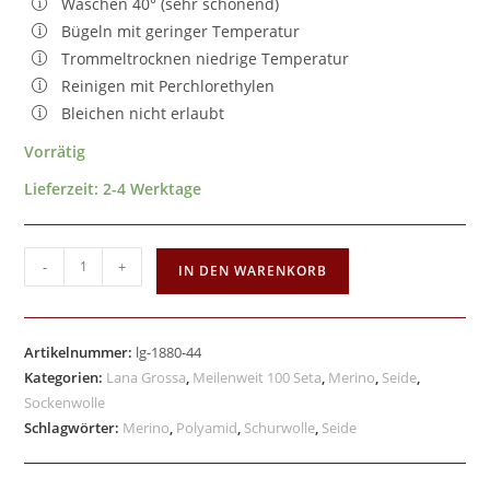
Waschen 40° (sehr schonend)
Bügeln mit geringer Temperatur
Trommeltrocknen niedrige Temperatur
Reinigen mit Perchlorethylen
Bleichen nicht erlaubt
Vorrätig
Lieferzeit:
2-4 Werktage
-
+
IN DEN WARENKORB
Artikelnummer:
lg-1880-44
Kategorien:
Lana Grossa
,
Meilenweit 100 Seta
,
Merino
,
Seide
,
Sockenwolle
Schlagwörter:
Merino
,
Polyamid
,
Schurwolle
,
Seide