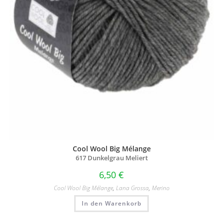
Cool Wool Big Mélange
617 Dunkelgrau Meliert
6,50
€
Cool Wool Big Mélange
,
Lana Grossa
,
Merino
In den Warenkorb