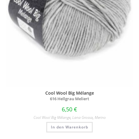
Cool Wool Big Mélange
616 Hellgrau Meliert
6,50
€
Cool Wool Big Mélange
,
Lana Grossa
,
Merino
In den Warenkorb