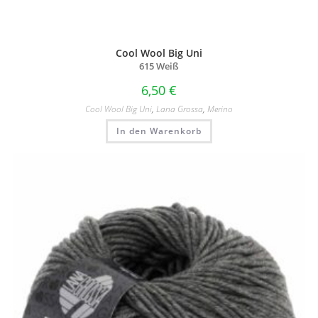
Cool Wool Big Uni
615 Weiß
6,50
€
Cool Wool Big Uni
,
Lana Grossa
,
Merino
In den Warenkorb