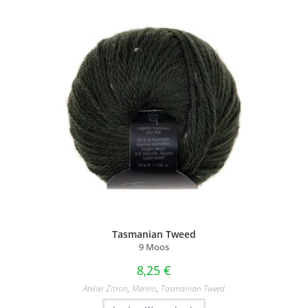
Tasmanian Tweed
9 Moos
8,25
€
Atelier Zitron
,
Merino
,
Tasmanian Tweed