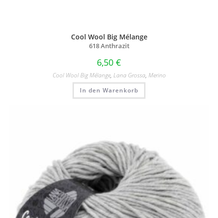
Cool Wool Big Mélange
618 Anthrazit
6,50
€
Cool Wool Big Mélange
,
Lana Grossa
,
Merino
In den Warenkorb