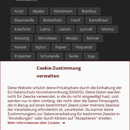
Acryl
Alpaka
Aluminium
Bambus
Baumwolle
Birkenholz
Hanf
Kamelhaar
Kaschmir
Lama
Leinen
Lyocell
Merino
Messing
Microfaser
Modal
Mohair
Nessel
Nylon
Papier
Polyamid
Polyester
Schurwolle
Seide
Soja
Superwash
Tencel
Viskose
Weißbronze
Cookie-Zustimmung
Wolle
Yak
verwalten
Folge uns
Diese Website schützt deine Privatsphäre durch die Einhaltung der
EU-Datenschutz-Grundverordnung (DSGVO). Deine Daten werden
nicht für Zwecke verwendet, in die du nicht eingewilligt hast, und
werden nur in dem Umfang, der nicht über die Daten hinausgeht,
die in Bezug auf einen bestimmten Zweck (oder mehrere Zwecke)
der Verarbeitung erforderlich ist, verarbeitet. Du kannst deine
Zustimmung(en) zur Datenverarbeitung für bestimmte Zwecke in
"Einstellungen" oder durch Klicken auf "Akzeptieren" erteilen.
Mehr Informationen über Cookies ➦
AGB
Kontakt
Über uns
Datenschutz
Impressum