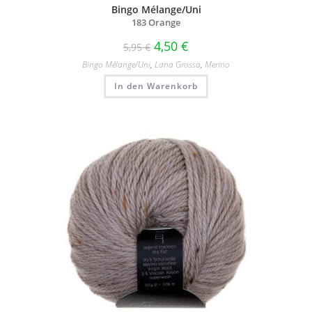
Bingo Mélange/Uni
183 Orange
4,50
€
5,95
€
Bingo Mélange/​Uni
,
Lana Grossa
,
Merino
In den Warenkorb