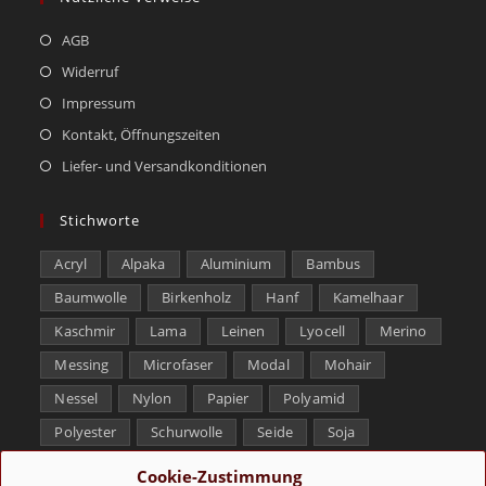
AGB
Widerruf
Impressum
Kontakt, Öffnungszeiten
Liefer- und Versandkonditionen
Stichworte
Acryl
Alpaka
Aluminium
Bambus
Baumwolle
Birkenholz
Hanf
Kamelhaar
Kaschmir
Lama
Leinen
Lyocell
Merino
Messing
Microfaser
Modal
Mohair
Nessel
Nylon
Papier
Polyamid
Polyester
Schurwolle
Seide
Soja
Superwash
Tencel
Viskose
Weißbronze
Cookie-Zustimmung