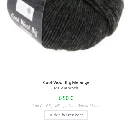
Cool Wool Big Mélange
618 Anthrazit
6,50
€
Cool Wool Big Mélange
,
Lana Grossa
,
Merino
In den Warenkorb