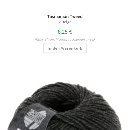
Tasmanian Tweed
2 Beige
8,25
€
Atelier Zitron
,
Merino
,
Tasmanian Tweed
In den Warenkorb