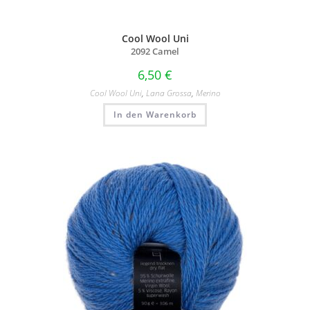
Cool Wool Uni
2092 Camel
6,50
€
Cool Wool Uni
,
Lana Grossa
,
Merino
In den Warenkorb