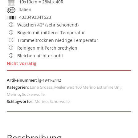
10x10cm = 28M x 40R
Italien
4033493341523
Waschen 40° (sehr schonend)
Bügeln mit mittlerer Temperatur
Trommeltrocknen niedrige Temperatur
Reinigen mit Perchlorethylen
Bleichen nicht erlaubt
Nicht vorrätig
Artikelnummer:
lg-1941-2442
Kategorien:
Lana Grossa
,
Meilenweit 100 Merino Extrafine Uni
,
Merino
,
Sockenwolle
Schlagwörter:
Merino
,
Schurwolle
Beschreibung