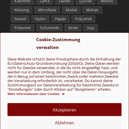
Kaschmir
Lama
Leinen
Lyocell
Merino
Messing
Microfaser
Modal
Mohair
Nessel
Nylon
Papier
Polyamid
Polyester
Schurwolle
Seide
Soja
Superwash
Tencel
Viskose
Weißbronze
Cookie-Zustimmung
Wolle
Yak
verwalten
Folge uns
Diese Website schützt deine Privatsphäre durch die Einhaltung der
EU-Datenschutz-Grundverordnung (DSGVO). Deine Daten werden
nicht für Zwecke verwendet, in die du nicht eingewilligt hast, und
werden nur in dem Umfang, der nicht über die Daten hinausgeht,
die in Bezug auf einen bestimmten Zweck (oder mehrere Zwecke)
der Verarbeitung erforderlich ist, verarbeitet. Du kannst deine
Zustimmung(en) zur Datenverarbeitung für bestimmte Zwecke in
"Einstellungen" oder durch Klicken auf "Akzeptieren" erteilen.
Mehr Informationen über Cookies ➦
AGB
Kontakt
Über uns
Datenschutz
Impressum
Cookie-Richtlinie (EU)
Akzeptieren
© Copyright 2026 - Wolle & Schönes
Ablehnen
VERTRAG WIDERRUFEN