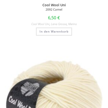
Cool Wool Uni
2092 Camel
6,50
€
Cool Wool Uni
,
Lana Grossa
,
Merino
In den Warenkorb