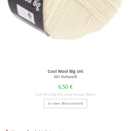
Cool Wool Big Uni
601 Rohweiß
6,50
€
Cool Wool Big Uni
,
Lana Grossa
,
Merino
In den Warenkorb