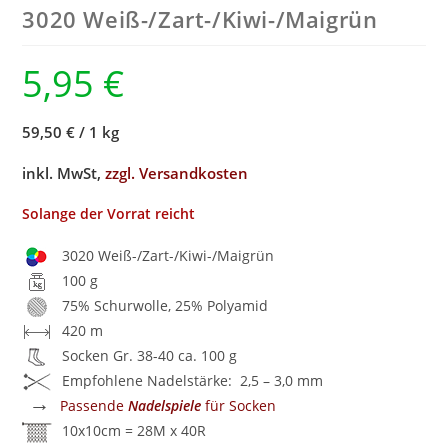
3020 Weiß-/
Zart-/
Kiwi-/
Maigrün
5,95
€
59,50 €
/
1 kg
inkl. MwSt,
zzgl. Versandkosten
Solange der Vorrat reicht
3020 Weiß-/Zart-/Kiwi-/Maigrün
100 g
75% Schurwolle, 25% Polyamid
420 m
Socken Gr. 38-40 ca. 100 g
Empfohlene Nadelstärke: 2,5 – 3,0 mm
→
Passende
Nadelspiele
für Socken
10x10cm = 28M x 40R