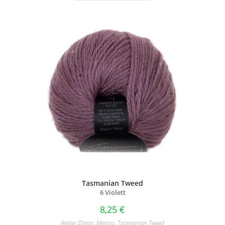
Tasmanian Tweed
6 Violett
8,25
€
Atelier Zitron
,
Merino
,
Tasmanian Tweed