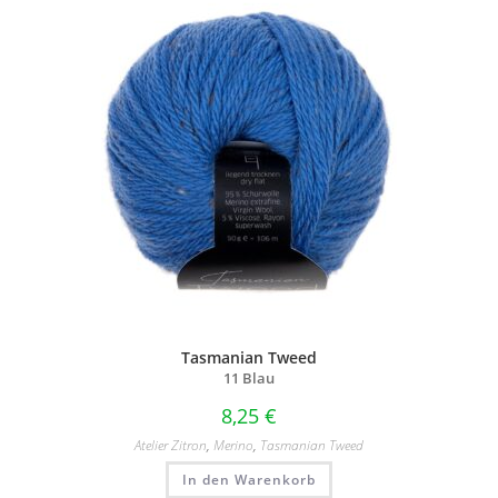
Tasmanian Tweed
11 Blau
8,25
€
Atelier Zitron
,
Merino
,
Tasmanian Tweed
In den Warenkorb