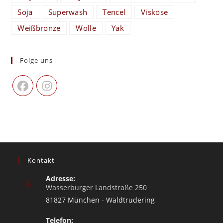
Soja
Superwash
Tencel
Viskose
Weißbronze
Wolle
Yak
Folge uns
Kontakt
Adresse:
Wasserburger Landstraße 250
81827 München - Waldtrudering
Telefon: