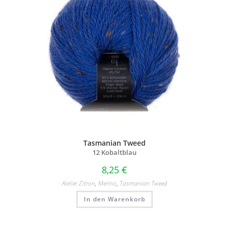
Tasmanian Tweed
12 Kobaltblau
8,25
€
Atelier Zitron
,
Merino
,
Tasmanian Tweed
In den Warenkorb