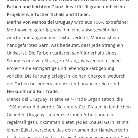
Farben und leichtem Glanz. Ideal für filigrane und leichte
Projekte wie Tücher, Schals und Stolen.
Marina von Manos del Uruguay
wird aus 100% extrafeiner
Merinowolle gefertigt, was ihm eine außergewöhnlich
weiche und angenehme Textur verleiht. Marina ist ein
handgefärbtes Garn, was bedeutet, dass jede Strang ein
Unikat ist. Die Farben variieren sanft innerhalb eines
Stranges und von Strang zu Strang, was jedem fertigen
Projekt eine einzigartige und lebendige Farbgebung
verleiht. Die Färbung erfolgt in kleinen Chargen, wodurch
die Farben besonders intensiv und nuancenreich sind.
Herkunft und Fair Trade:
Manos del Uruguay ist eine Fair-Trade-Organisation, die
1968 gegründet wurde. Sie unterstützt Frauen in ländlichen
Gebieten Uruguays, indem sie ihnen Arbeit und ein
regelmäßiges Einkommen bietet. Jedes Knäuel Garn ist mit
einem Etikett versehen, das den Namen der Handwerkerin
trägt, die es gefertigt hat. So weißt du genau, wer dein Garn