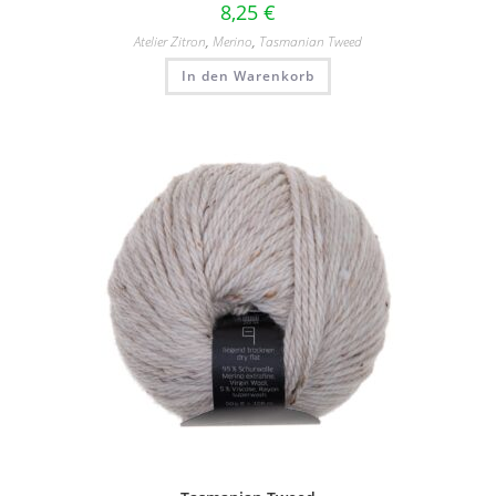
8,25
€
Atelier Zitron
,
Merino
,
Tasmanian Tweed
In den Warenkorb