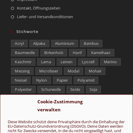
Kontakt, Öffnungszeiten
Liefer- und Versandkonditionen
Stichworte
Acryl
Alpaka
Aluminium
Bambus
Baumwolle
Birkenholz
Hanf
Kamelhaar
Kaschmir
Lama
Leinen
Lyocell
Merino
Messing
Microfaser
Modal
Mohair
Nessel
Nylon
Papier
Polyamid
Polyester
Schurwolle
Seide
Soja
Superwash
Tencel
Viskose
Weißbronze
Cookie-Zustimmung
Wolle
Yak
verwalten
Folge uns
Diese Website schützt deine Privatsphäre durch die Einhaltung der
EU-Datenschutz-Grundverordnung (DSGVO). Deine Daten werden
nicht für Zwecke verwendet, in die du nicht eingewilligt hast, und