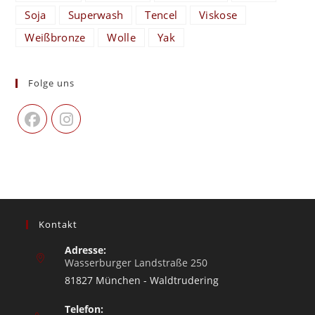
Soja
Superwash
Tencel
Viskose
Weißbronze
Wolle
Yak
Folge uns
Kontakt
Adresse:
Wasserburger Landstraße 250
81827 München - Waldtrudering
Telefon: