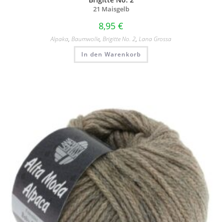
21 Maisgelb
8,95
€
Alpaka
,
Baumwolle
,
Brigitte No. 2
,
Lana Grossa
In den Warenkorb