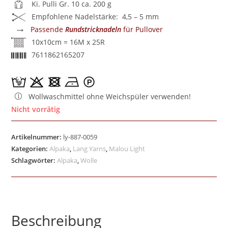
Ki. Pulli Gr. 10 ca. 200 g
Empfohlene Nadelstärke: 4,5 – 5 mm
→
Passende
Rundstricknadeln
für Pullover
10x10cm = 16M x 25R
7611862165207
Wollwaschmittel ohne Weichspüler verwenden!
Nicht vorrätig
Artikelnummer:
ly-887-0059
Kategorien:
Alpaka
,
Lang Yarns
,
Malou Light
Schlagwörter:
Alpaka
,
Wolle
Beschreibung