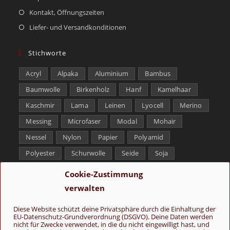
Kontakt, Öffnungszeiten
Liefer- und Versandkonditionen
Stichworte
Acryl
Alpaka
Aluminium
Bambus
Baumwolle
Birkenholz
Hanf
Kamelhaar
Kaschmir
Lama
Leinen
Lyocell
Merino
Messing
Microfaser
Modal
Mohair
Nessel
Nylon
Papier
Polyamid
Polyester
Schurwolle
Seide
Soja
Superwash
Tencel
Viskose
Weißbronze
Cookie-Zustimmung
Wolle
Yak
verwalten
Folge uns
Diese Website schützt deine Privatsphäre durch die Einhaltung der
EU-Datenschutz-Grundverordnung (DSGVO). Deine Daten werden
nicht für Zwecke verwendet, in die du nicht eingewilligt hast, und