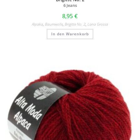
6 Jeans
8,95
€
Alpaka
,
Baumwolle
,
Brigitte No. 2
,
Lana Grossa
In den Warenkorb