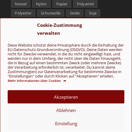
Nessel
Nylon
Papier
Polyamid
Polyester
Schurwolle
Seide
Soja
Superwash
Tencel
Viskose
Weißbronze
Cookie-Zustimmung
Wolle
Yak
verwalten
Folge uns
Diese Website schützt deine Privatsphäre durch die Einhaltung der
EU-Datenschutz-Grundverordnung (DSGVO). Deine Daten werden
nicht für Zwecke verwendet, in die du nicht eingewilligt hast, und
werden nur in dem Umfang, der nicht über die Daten hinausgeht,
die in Bezug auf einen bestimmten Zweck (oder mehrere Zwecke)
der Verarbeitung erforderlich ist, verarbeitet. Du kannst deine
Zustimmung(en) zur Datenverarbeitung für bestimmte Zwecke in
"Einstellungen" oder durch Klicken auf "Akzeptieren" erteilen.
Mehr Informationen über Cookies ➦
AGB
Kontakt
Über uns
Datenschutz
Impressum
Cookie-Richtlinie (EU)
Akzeptieren
© Copyright 2026 - Wolle & Schönes
Ablehnen
VERTRAG WIDERRUFEN
Einstellung