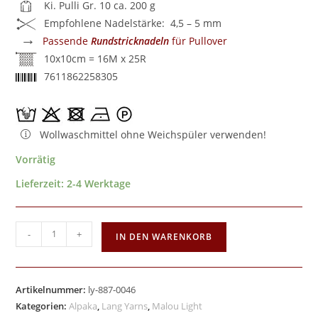
Ki. Pulli Gr. 10 ca. 200 g
Empfohlene Nadelstärke: 4,5 – 5 mm
→
Passende
Rundstricknadeln
für Pullover
10x10cm = 16M x 25R
7611862258305
Wollwaschmittel ohne Weichspüler verwenden!
Vorrätig
Lieferzeit:
2-4 Werktage
-
+
IN DEN WARENKORB
Artikelnummer:
ly-887-0046
Kategorien:
Alpaka
,
Lang Yarns
,
Malou Light