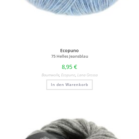
Ecopuno
75 Helles Jeansblau
8,95
€
Baumwolle
,
Ecopuno
,
Lana Grossa
In den Warenkorb