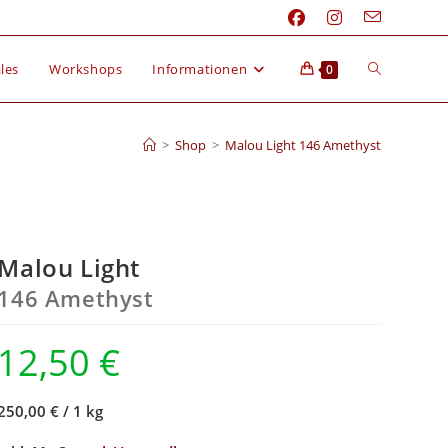
les
Workshops
Informationen
0
>
Shop
>
Malou Light 146 Amethyst
Malou Light
146 Amethyst
12,50
€
250,00 €
/
1 kg