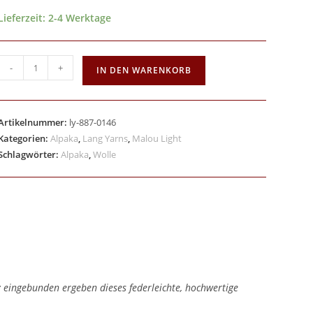
Lieferzeit:
2-4 Werktage
-
+
IN DEN WARENKORB
Artikelnummer:
ly-887-0146
Kategorien:
Alpaka
,
Lang Yarns
,
Malou Light
Schlagwörter:
Alpaka
,
Wolle
 eingebunden ergeben dieses federleichte, hochwertige