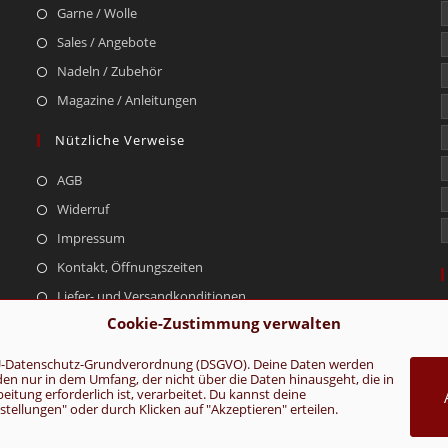
Garne / Wolle
Sales / Angebote
Nadeln / Zubehör
Magazine / Anleitungen
Nützliche Verweise
AGB
Widerruf
Impressum
Kontakt, Öffnungszeiten
Liefer- und Versandkonditionen
Cookie-Zustimmung verwalten
r EU-Datenschutz-Grundverordnung (DSGVO). Deine Daten werden
rden nur in dem Umfang, der nicht über die Daten hinausgeht, die in
AGB
Konta
tung erforderlich ist, verarbeitet. Du kannst deine
ellungen" oder durch Klicken auf "Akzeptieren" erteilen.
VERTRAG WIDERRUFEN