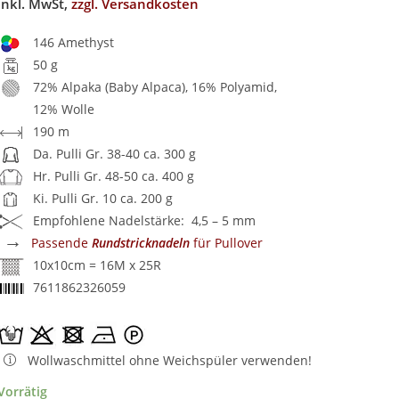
inkl. MwSt,
zzgl. Versandkosten
146 Amethyst
50 g
72% Alpaka (Baby Alpaca), 16% Polyamid,
12% Wolle
190 m
Da. Pulli Gr. 38-40 ca. 300 g
Hr. Pulli Gr. 48-50 ca. 400 g
Ki. Pulli Gr. 10 ca. 200 g
Empfohlene Nadelstärke: 4,5 – 5 mm
→
Passende
Rundstricknadeln
für Pullover
10x10cm = 16M x 25R
7611862326059
Wollwaschmittel ohne Weichspüler verwenden!
Vorrätig