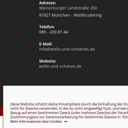
Adresse:
Wasserburger Landstraße 250
81827 München - Waldtrudering
Telefon:
089 - 430 87 44
E-Mail:
info@wolle-und-schoenes.de
Website:
wolle-und-schönes.de
Diese Website schützt deine Privatsphäre durch die Einhaltung de
nicht für Zwecke verwendet, in die du nicht eingewilligt hast, und we
© Copyright 2026 - Wolle & Schönes
Bezug auf einen bestimmten Zweck (oder mehrere Zwecke) der Verarbei
Zustimmung(en) zur Datenverarbeitung für bestimmte Zwecke in "Einst
Mehr Informationen über Cookies ➦