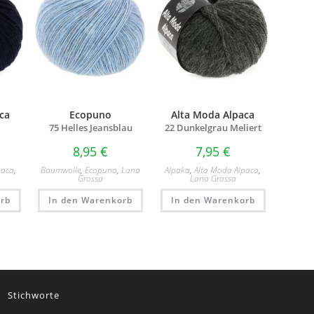
ca
Ecopuno
Alta Moda Alpaca
75 Helles Jeansblau
22 Dunkelgrau Meliert
8,95
€
7,95
€
paca
,
Baumwolle
,
Ecopuno
,
Lana
Alpaka
,
Alta Moda Alpaca
,
Grossa
Lana Grossa
rb
In den Warenkorb
In den Warenkorb
Stichworte