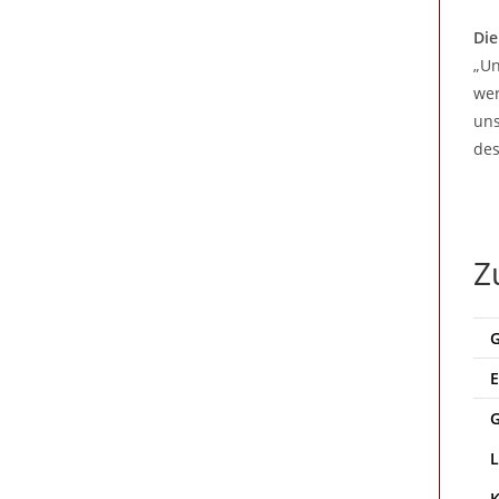
Die
„Un
wer
uns
des
Z