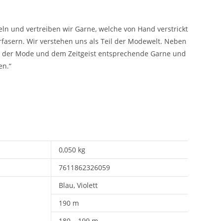
ln und vertreiben wir Garne, welche von Hand verstrickt
fasern. Wir verstehen uns als Teil der Modewelt. Neben
nd der Mode und dem Zeitgeist entsprechende Garne und
en.“
0,050 kg
7611862326059
Blau, Violett
190 m
180 – 199 m