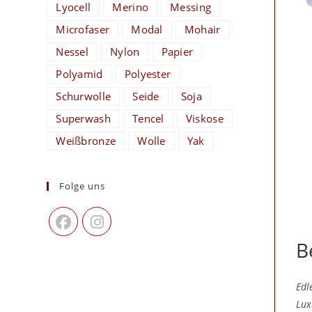
Lyocell
Merino
Messing
Microfaser
Modal
Mohair
Nessel
Nylon
Papier
Polyamid
Polyester
Schurwolle
Seide
Soja
Superwash
Tencel
Viskose
Weißbronze
Wolle
Yak
Folge uns
B
Edl
Lux