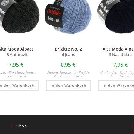
Alta Moda Alpaca
Brigitte No. 2
Alta Moda Alpa
13 Anthrazit
6 Jeans
5 Nachtblau
7,95
€
8,95
€
7,95
€
paka
,
Alta Moda Alpaca
,
Alpaka
,
Baumwolle
,
Brigitte
Alpaka
,
Alta Moda Al
Lana Grossa
No. 2
,
Lana Grossa
Lana Grossa
In den Warenkorb
In den Warenkorb
In den Warenko
Shop