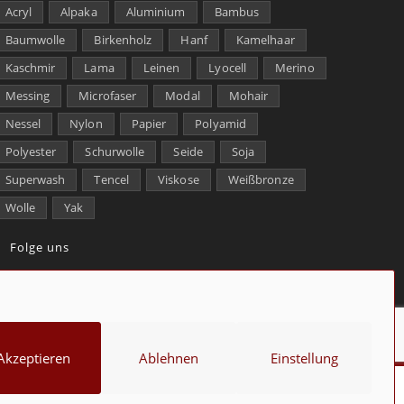
Acryl
Alpaka
Aluminium
Bambus
Baumwolle
Birkenholz
Hanf
Kamelhaar
Kaschmir
Lama
Leinen
Lyocell
Merino
Messing
Microfaser
Modal
Mohair
Nessel
Nylon
Papier
Polyamid
Polyester
Schurwolle
Seide
Soja
Superwash
Tencel
Viskose
Weißbronze
Wolle
Yak
Folge uns
kt
Über uns
Datenschutz
Impressum
Cookie-Richtlinie (EU)
Akzeptieren
Ablehnen
Einstellung