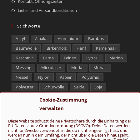
Kontakt, Öffnungszeiten
Liefer- und Versandkonditionen
Stichworte
Acryl
Alpaka
Aluminium
Bambus
Baumwolle
Birkenholz
Hanf
Kamelhaar
Kaschmir
Lama
Leinen
Lyocell
Merino
Messing
Microfaser
Modal
Mohair
Nessel
Nylon
Papier
Polyamid
Polyester
Schurwolle
Seide
Soja
Superwash
Tencel
Viskose
Weißbronze
Cookie-Zustimmung
Wolle
Yak
verwalten
Folge uns
Diese Website schützt deine Privatsphäre durch die Einhaltung der
EU-Datenschutz-Grundverordnung (DSGVO). Deine Daten werden
nicht für Zwecke verwendet, in die du nicht eingewilligt hast, und
werden nur in dem Umfang, der nicht über die Daten hinausgeht,
die in Bezug auf einen bestimmten Zweck (oder mehrere Zwecke)