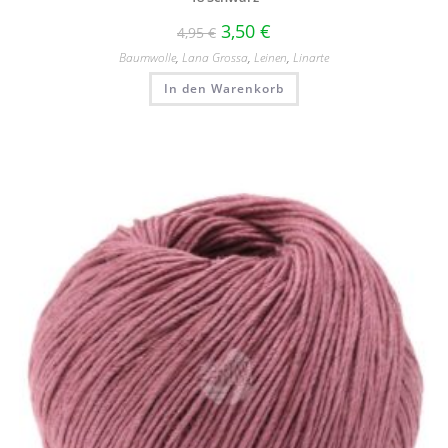
3,50
€
4,95
€
Baumwolle
,
Lana Grossa
,
Leinen
,
Linarte
In den Warenkorb