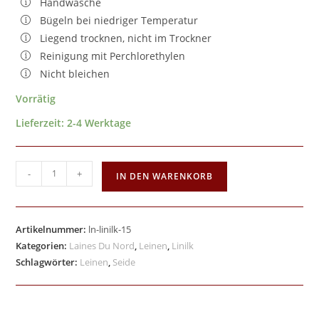
Handwäsche
Bügeln bei niedriger Temperatur
Liegend trocknen, nicht im Trockner
Reinigung mit Perchlorethylen
Nicht bleichen
Vorrätig
Lieferzeit:
2-4 Werktage
-
+
IN DEN WARENKORB
Artikelnummer:
ln-linilk-15
Kategorien:
Laines Du Nord
,
Leinen
,
Linilk
Schlagwörter:
Leinen
,
Seide