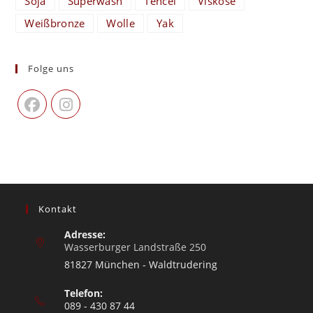
Soja
Superwash
Tencel
Viskose
Weißbronze
Wolle
Yak
Folge uns
Kontakt
Adresse:
Wasserburger Landstraße 250
81827 München - Waldtrudering
Telefon:
089 - 430 87 44