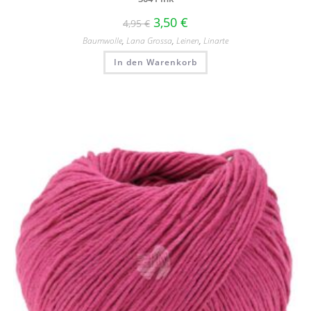
3,50
€
4,95
€
Baumwolle
,
Lana Grossa
,
Leinen
,
Linarte
In den Warenkorb