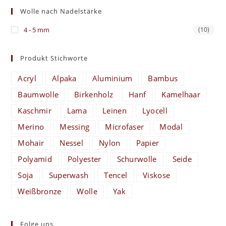
Wolle nach Nadelstärke
4 - 5 mm
(10)
Produkt Stichworte
Acryl
Alpaka
Aluminium
Bambus
Baumwolle
Birkenholz
Hanf
Kamelhaar
Kaschmir
Lama
Leinen
Lyocell
Merino
Messing
Microfaser
Modal
Mohair
Nessel
Nylon
Papier
Polyamid
Polyester
Schurwolle
Seide
Soja
Superwash
Tencel
Viskose
Weißbronze
Wolle
Yak
Folge uns