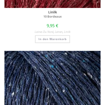
Linilk
10 Bordeaux
9,95
€
Laines Du Nord
,
Leinen
,
Linilk
In den Warenkorb