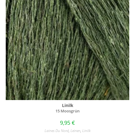
Linilk
15 Moosgrün
9,95
€
Laines Du Nord
,
Leinen
,
Linilk