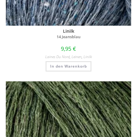
Linilk
14 Jeansblau
9,95
€
Laines Du Nord
,
Leinen
,
Linilk
In den Warenkorb