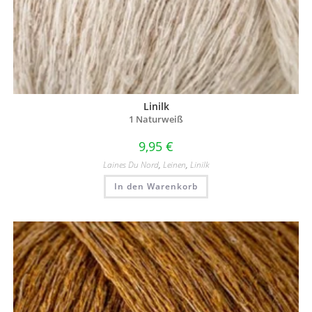
Linilk
1 Naturweiß
9,95
€
Laines Du Nord
,
Leinen
,
Linilk
In den Warenkorb