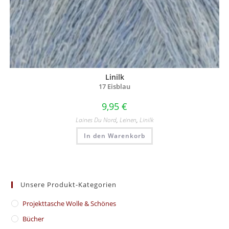
Linilk
17 Eisblau
9,95
€
Laines Du Nord
,
Leinen
,
Linilk
In den Warenkorb
Unsere Produkt-Kategorien
​Projekttasche Wolle & Schönes
Bücher