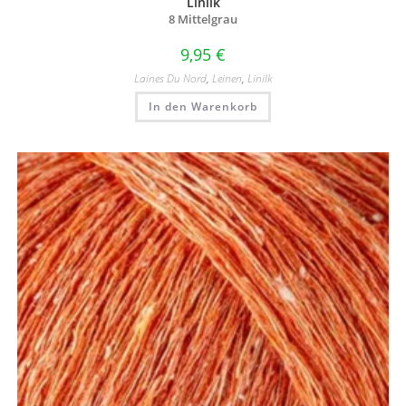
Linilk
8 Mittelgrau
9,95
€
Laines Du Nord
,
Leinen
,
Linilk
In den Warenkorb