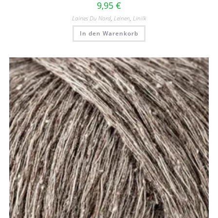
9,95
€
Laines Du Nord
,
Leinen
,
Linilk
In den Warenkorb