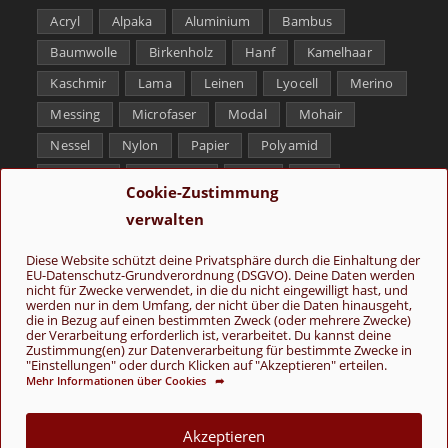
Acryl
Alpaka
Aluminium
Bambus
Baumwolle
Birkenholz
Hanf
Kamelhaar
Kaschmir
Lama
Leinen
Lyocell
Merino
Messing
Microfaser
Modal
Mohair
Nessel
Nylon
Papier
Polyamid
Polyester
Schurwolle
Seide
Soja
Cookie-Zustimmung
Superwash
Tencel
Viskose
Weißbronze
verwalten
Wolle
Yak
Diese Website schützt deine Privatsphäre durch die Einhaltung der
EU-Datenschutz-Grundverordnung (DSGVO). Deine Daten werden
Folge uns
nicht für Zwecke verwendet, in die du nicht eingewilligt hast, und
werden nur in dem Umfang, der nicht über die Daten hinausgeht,
die in Bezug auf einen bestimmten Zweck (oder mehrere Zwecke)
der Verarbeitung erforderlich ist, verarbeitet. Du kannst deine
Zustimmung(en) zur Datenverarbeitung für bestimmte Zwecke in
"Einstellungen" oder durch Klicken auf "Akzeptieren" erteilen.
Mehr Informationen über Cookies ➦
AGB
Kontakt
Über uns
Datenschutz
Impressum
Akzeptieren
Cookie-Richtlinie (EU)