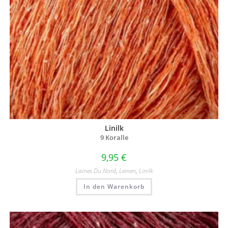
Linilk
9 Koralle
9,95
€
Laines Du Nord
,
Leinen
,
Linilk
In den Warenkorb