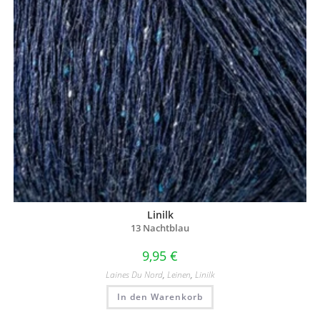
Linilk
13 Nachtblau
9,95
€
Laines Du Nord
,
Leinen
,
Linilk
In den Warenkorb