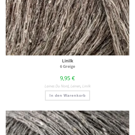
Linilk
6 Greige
9,95
€
Laines Du Nord
,
Leinen
,
Linilk
In den Warenkorb