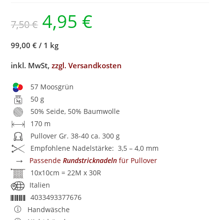
4,95
€
7,50
€
99,00 €
/
1 kg
inkl. MwSt,
zzgl. Versandkosten
57 Moosgrün
50 g
50% Seide, 50% Baumwolle
170 m
Pullover Gr. 38-40 ca. 300 g
Empfohlene Nadelstärke: 3,5 – 4,0 mm
→
Passende
Rundstricknadeln
für Pullover
10x10cm = 22M x 30R
Italien
4033493377676
Handwäsche