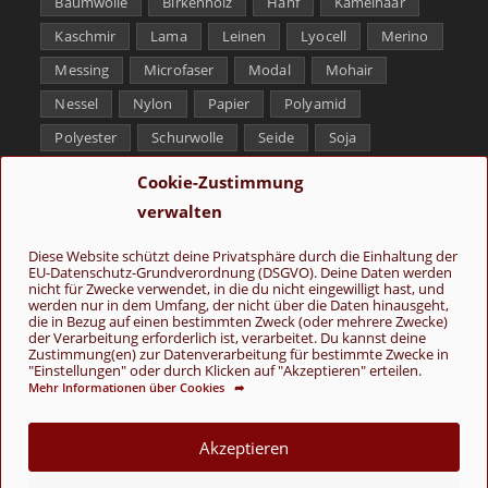
Baumwolle
Birkenholz
Hanf
Kamelhaar
Kaschmir
Lama
Leinen
Lyocell
Merino
Messing
Microfaser
Modal
Mohair
Nessel
Nylon
Papier
Polyamid
Polyester
Schurwolle
Seide
Soja
Superwash
Tencel
Viskose
Weißbronze
Cookie-Zustimmung
Wolle
Yak
verwalten
Folge uns
Diese Website schützt deine Privatsphäre durch die Einhaltung der
EU-Datenschutz-Grundverordnung (DSGVO). Deine Daten werden
nicht für Zwecke verwendet, in die du nicht eingewilligt hast, und
werden nur in dem Umfang, der nicht über die Daten hinausgeht,
die in Bezug auf einen bestimmten Zweck (oder mehrere Zwecke)
der Verarbeitung erforderlich ist, verarbeitet. Du kannst deine
Zustimmung(en) zur Datenverarbeitung für bestimmte Zwecke in
"Einstellungen" oder durch Klicken auf "Akzeptieren" erteilen.
Mehr Informationen über Cookies ➦
AGB
Kontakt
Über uns
Datenschutz
Impressum
Cookie-Richtlinie (EU)
Akzeptieren
© Copyright 2026 - Wolle & Schönes