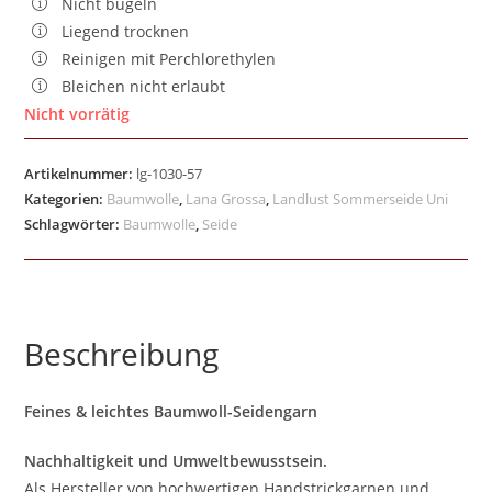
Nicht bügeln
Liegend trocknen
Reinigen mit Perchlorethylen
Bleichen nicht erlaubt
Nicht vorrätig
Artikelnummer:
lg-1030-57
Kategorien:
Baumwolle
,
Lana Grossa
,
Landlust Sommerseide Uni
Schlagwörter:
Baumwolle
,
Seide
Beschreibung
Feines & leichtes Baumwoll-Seidengarn
Nachhaltigkeit und Umweltbewusstsein.
Als Hersteller von hochwertigen Handstrickgarnen und