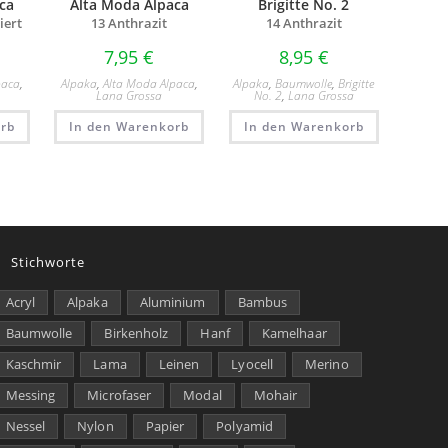
ca
Alta Moda Alpaca
Brigitte No. 2
iert
13 Anthrazit
14 Anthrazit
7,95
€
8,95
€
paca
,
Alpaka
,
Alta Moda Alpaca
,
Alpaka
,
Baumwolle
,
Brigitte
Lana Grossa
No. 2
,
Lana Grossa
rb
In den Warenkorb
In den Warenkorb
Stichworte
Acryl
Alpaka
Aluminium
Bambus
Baumwolle
Birkenholz
Hanf
Kamelhaar
Kaschmir
Lama
Leinen
Lyocell
Merino
Messing
Microfaser
Modal
Mohair
Nessel
Nylon
Papier
Polyamid