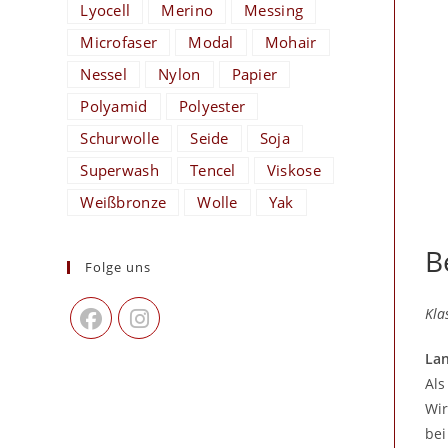
Lyocell
Merino
Messing
Microfaser
Modal
Mohair
Nessel
Nylon
Papier
Polyamid
Polyester
Schurwolle
Seide
Soja
Superwash
Tencel
Viskose
Weißbronze
Wolle
Yak
B
Folge uns
Kla
Lan
Als
Wir
bei