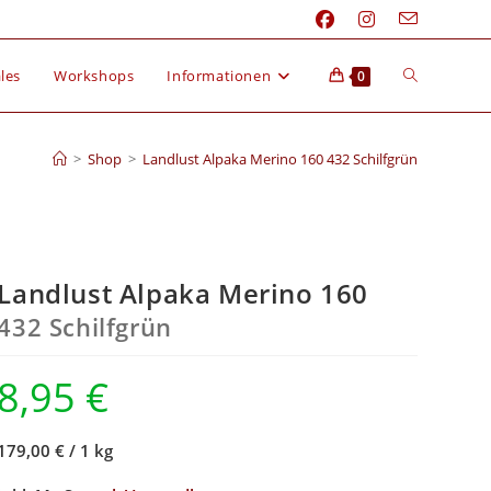
les
Workshops
Informationen
0
>
Shop
>
Landlust Alpaka Merino 160 432 Schilfgrün
Landlust Alpaka Merino 160
432 Schilfgrün
8,95
€
179,00 €
/
1 kg