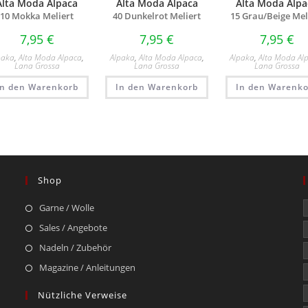
Alta Moda Alpaca
Alta Moda Alpaca
Alta Moda Alpa
10 Mokka Meliert
40 Dunkelrot Meliert
15 Grau/
Beige Mel
7,95
€
7,95
€
7,95
€
paka
,
Alta Moda Alpaca
,
Alpaka
,
Alta Moda Alpaca
,
Alpaka
,
Alta Moda Al
Lana Grossa
Lana Grossa
Lana Grossa
In den Warenkorb
In den Warenkorb
In den Warenko
Shop
Garne / Wolle
Sales / Angebote
Nadeln / Zubehör
Magazine / Anleitungen
Nützliche Verweise