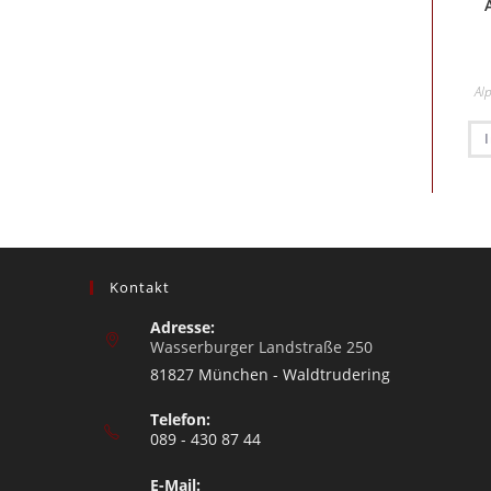
Al
Kontakt
Adresse:
Wasserburger Landstraße 250
81827 München - Waldtrudering
Telefon:
089 - 430 87 44
E-Mail: