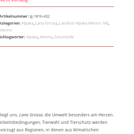
Artikelnummer:
lg-1816-432
Kategorien:
Alpaka
,
Lana Grossa
,
Landlust Alpaka Merino 160
,
Merino
Schlagwörter:
Alpaka
,
Merino
,
Schurwolle
liegt uns,
Lana Grossa
, die Umwelt besonders am Herzen.
e Arbeitsbedingungen, Tierwohl und Tierschutz werden
vorzugt aus Regionen, in denen aus klimatischen