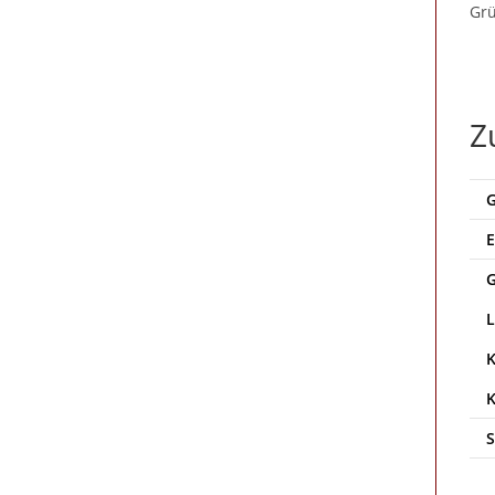
Grü
Z