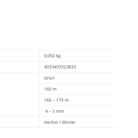
0,050 kg
4033493323833
Grün
160 m
160 – 179 m
4 – 5 mm
Herbst / Winter