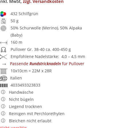
inkl. MwSt,
zzgl. Versandkosten
432 Schilfgrün
50 g
50% Schurwolle (Merino), 50% Alpaka
(Baby)
160 m
Pullover Gr. 38-40 ca. 400-450 g
Empfohlene Nadelstärke: 4,0 – 4,5 mm
→
Passende
Rundstricknadeln
für Pullover
10x10cm = 22M x 28R
Italien
4033493323833
Handwäsche
Nicht bügeln
Liegend trocknen
Reinigen mit Perchlorethylen
Bleichen nicht erlaubt
Nicht vorrätig