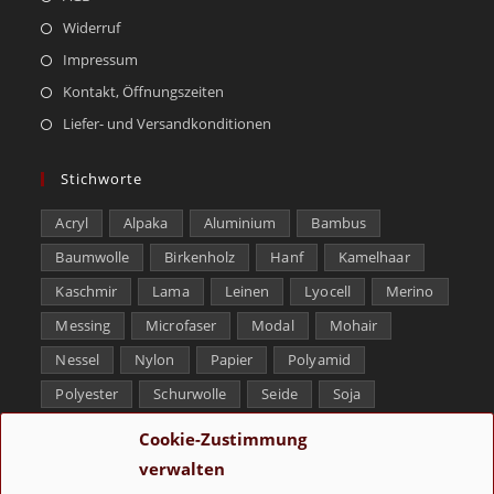
Widerruf
Impressum
Kontakt, Öffnungszeiten
Liefer- und Versandkonditionen
Stichworte
Acryl
Alpaka
Aluminium
Bambus
Baumwolle
Birkenholz
Hanf
Kamelhaar
Kaschmir
Lama
Leinen
Lyocell
Merino
Messing
Microfaser
Modal
Mohair
Nessel
Nylon
Papier
Polyamid
Polyester
Schurwolle
Seide
Soja
Superwash
Tencel
Viskose
Weißbronze
Cookie-Zustimmung
Wolle
Yak
verwalten