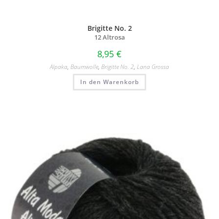
Brigitte No. 2
12 Altrosa
8,95
€
Alpaka
,
Baumwolle
,
Brigitte No. 2
,
Lana Grossa
In den Warenkorb