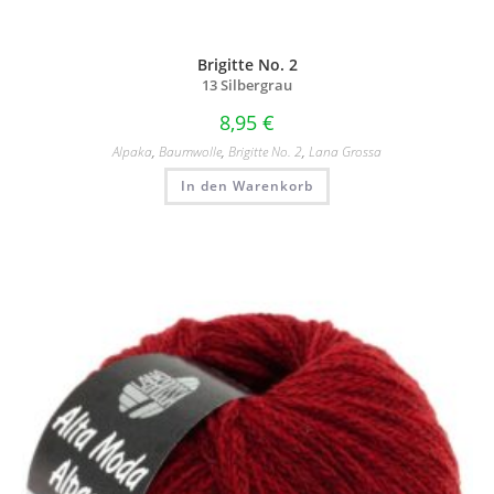
Brigitte No. 2
13 Silbergrau
8,95
€
Alpaka
,
Baumwolle
,
Brigitte No. 2
,
Lana Grossa
In den Warenkorb