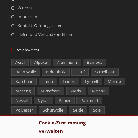
Widerruf
Impressum
Kontakt, Öffnungszeiten
Liefer- und Versandkonditionen
Stichworte
Acryl
Alpaka
Aluminium
Bambus
Baumwolle
Birkenholz
Hanf
Kamelhaar
Kaschmir
Lama
Leinen
Lyocell
Merino
Messing
Microfaser
Modal
Mohair
Nessel
Nylon
Papier
Polyamid
Polyester
Schurwolle
Seide
Soja
Superwash
Tencel
Viskose
Weißbronze
Cookie-Zustimmung
Wolle
Yak
verwalten