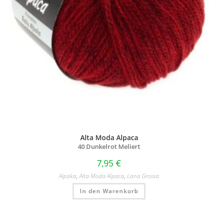
Alta Moda Alpaca
40 Dunkelrot Meliert
7,95
€
Alpaka
,
Alta Moda Alpaca
,
Lana Grossa
In den Warenkorb