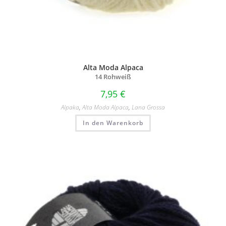
Alta Moda Alpaca
14 Rohweiß
7,95
€
Alpaka
,
Alta Moda Alpaca
,
Lana Grossa
In den Warenkorb