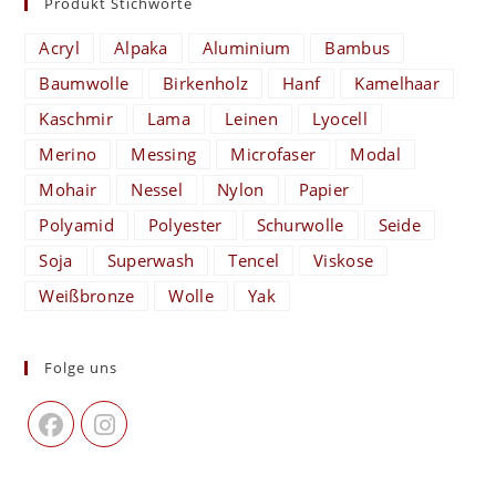
Produkt Stichworte
Acryl
Alpaka
Aluminium
Bambus
Baumwolle
Birkenholz
Hanf
Kamelhaar
Kaschmir
Lama
Leinen
Lyocell
Merino
Messing
Microfaser
Modal
Mohair
Nessel
Nylon
Papier
Polyamid
Polyester
Schurwolle
Seide
Soja
Superwash
Tencel
Viskose
Weißbronze
Wolle
Yak
Folge uns