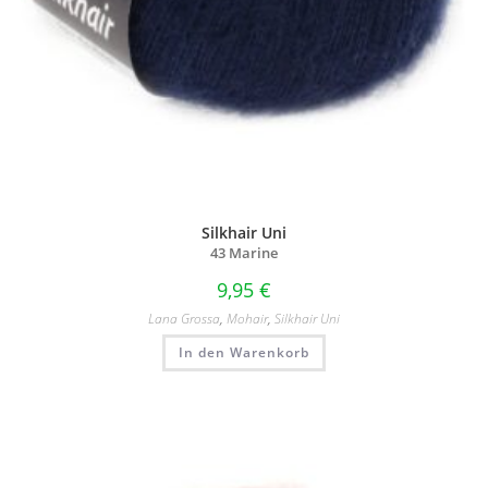
Silkhair Uni
43 Marine
9,95
€
Lana Grossa
,
Mohair
,
Silkhair Uni
In den Warenkorb