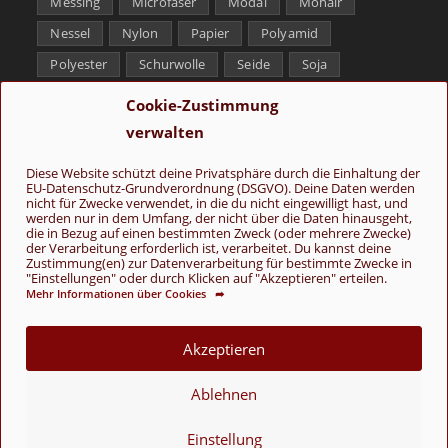
Messing
Microfaser
Modal
Mohair
Nessel
Nylon
Papier
Polyamid
Polyester
Schurwolle
Seide
Soja
Superwash
Tencel
Viskose
Weißbronze
Cookie-Zustimmung
Wolle
Yak
verwalten
Folge uns
Diese Website schützt deine Privatsphäre durch die Einhaltung der
EU-Datenschutz-Grundverordnung (DSGVO). Deine Daten werden
nicht für Zwecke verwendet, in die du nicht eingewilligt hast, und
werden nur in dem Umfang, der nicht über die Daten hinausgeht,
die in Bezug auf einen bestimmten Zweck (oder mehrere Zwecke)
der Verarbeitung erforderlich ist, verarbeitet. Du kannst deine
Zustimmung(en) zur Datenverarbeitung für bestimmte Zwecke in
"Einstellungen" oder durch Klicken auf "Akzeptieren" erteilen.
Mehr Informationen über Cookies ➦
AGB
Kontakt
Über uns
Datenschutz
Impressum
Cookie-Richtlinie (EU)
Akzeptieren
© Copyright 2026 - Wolle & Schönes
Ablehnen
VERTRAG WIDERRUFEN
Einstellung