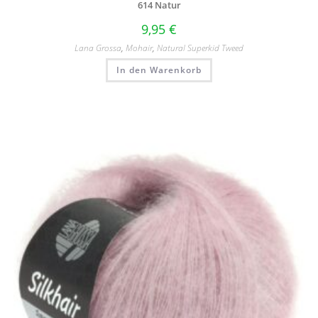
614 Natur
9,95
€
Lana Grossa
,
Mohair
,
Natural Superkid Tweed
In den Warenkorb