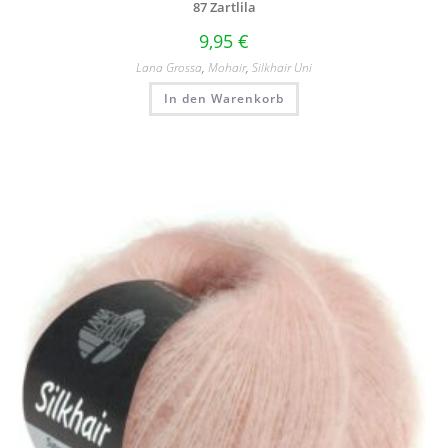
87 Zartlila
9,95
€
Lana Grossa
,
Mohair
,
Silkhair Uni
In den Warenkorb