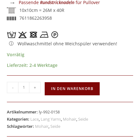
→
Passende
Rundstricknadeln
für Pullover
10x10cm = 26M x 40R
7611862263958
Wollwaschmittel ohne Weichspüler verwenden!
Vorrätig
Lieferzeit:
2-4 Werktage
-
+
IN DEN WARENKORB
Artikelnummer:
ly-992-0158
Kategorien:
Lace
,
Lang Yarns
,
Mohair
,
Seide
Schlagwörter:
Mohair
,
Seide