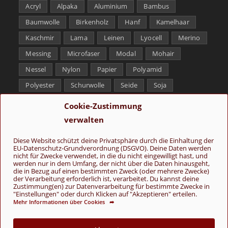
Acryl
Alpaka
Aluminium
Bambus
Baumwolle
Birkenholz
Hanf
Kamelhaar
Kaschmir
Lama
Leinen
Lyocell
Merino
Messing
Microfaser
Modal
Mohair
Nessel
Nylon
Papier
Polyamid
Polyester
Schurwolle
Seide
Soja
Superwash
Tencel
Viskose
Weißbronze
Cookie-Zustimmung
Wolle
Yak
verwalten
Folge uns
Diese Website schützt deine Privatsphäre durch die Einhaltung der
EU-Datenschutz-Grundverordnung (DSGVO). Deine Daten werden
nicht für Zwecke verwendet, in die du nicht eingewilligt hast, und
werden nur in dem Umfang, der nicht über die Daten hinausgeht,
die in Bezug auf einen bestimmten Zweck (oder mehrere Zwecke)
der Verarbeitung erforderlich ist, verarbeitet. Du kannst deine
Zustimmung(en) zur Datenverarbeitung für bestimmte Zwecke in
"Einstellungen" oder durch Klicken auf "Akzeptieren" erteilen.
Mehr Informationen über Cookies ➦
AGB
Kontakt
Über uns
Datenschutz
Impressum
Cookie-Richtlinie (EU)