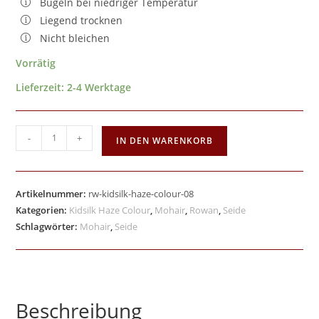
Bügeln bei niedriger Temperatur
Liegend trocknen
Nicht bleichen
Vorrätig
Lieferzeit:
2-4 Werktage
-
+
IN DEN WARENKORB
Artikelnummer:
rw-kidsilk-haze-colour-08
Kategorien:
Kidsilk Haze Colour
,
Mohair
,
Rowan
,
Seide
Schlagwörter:
Mohair
,
Seide
Beschreibung