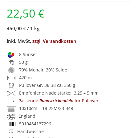
22,50
€
450,00 €
/
1 kg
inkl. MwSt,
zzgl. Versandkosten
8 Sunset
50 g
70% Mohair, 30% Seide
420 m
Pullover Gr. 36-38 ca. 350 g
Empfohlene Nadelstärke: 3,25 – 5 mm
→
Passende
Rundstricknadeln
für Pullover
10x10cm = 18-25M/23-34R
England
5010484137296
Handwäsche