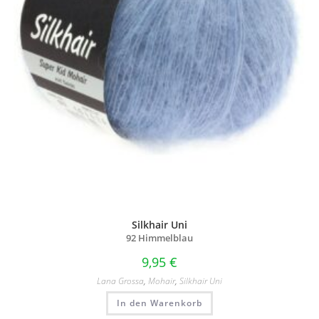
Silkhair Uni
92 Himmelblau
9,95
€
Lana Grossa
,
Mohair
,
Silkhair Uni
In den Warenkorb