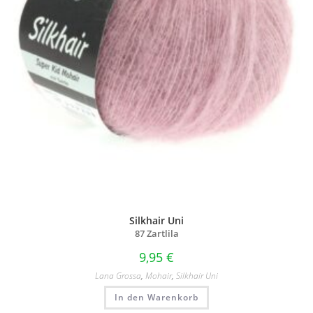
Silkhair Uni
87 Zartlila
9,95
€
Lana Grossa
,
Mohair
,
Silkhair Uni
In den Warenkorb