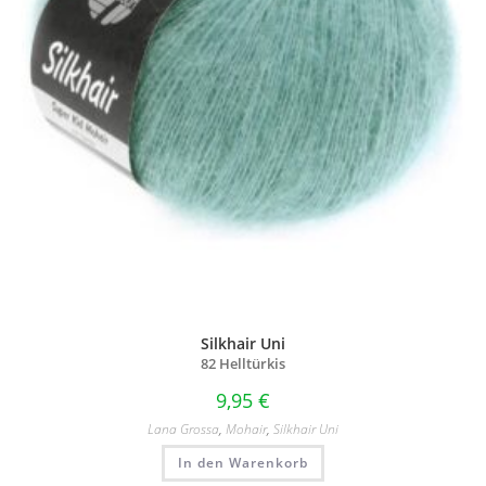
Silkhair Uni
82 Helltürkis
9,95
€
Lana Grossa
,
Mohair
,
Silkhair Uni
In den Warenkorb