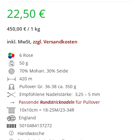
22,50
€
450,00 €
/
1 kg
inkl. MwSt,
zzgl. Versandkosten
6 Rose
50 g
70% Mohair, 30% Seide
420 m
Pullover Gr. 36-38 ca. 350 g
Empfohlene Nadelstärke: 3,25 – 5 mm
→
Passende
Rundstricknadeln
für Pullover
10x10cm = 18-25M/23-34R
England
5010484137272
Handwäsche