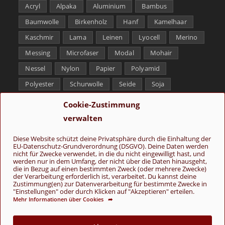
Acryl
Alpaka
Aluminium
Bambus
Baumwolle
Birkenholz
Hanf
Kamelhaar
Kaschmir
Lama
Leinen
Lyocell
Merino
Messing
Microfaser
Modal
Mohair
Nessel
Nylon
Papier
Polyamid
Polyester
Schurwolle
Seide
Soja
Superwash
Tencel
Viskose
Weißbronze
Cookie-Zustimmung
Wolle
Yak
verwalten
Folge uns
Diese Website schützt deine Privatsphäre durch die Einhaltung der
EU-Datenschutz-Grundverordnung (DSGVO). Deine Daten werden
nicht für Zwecke verwendet, in die du nicht eingewilligt hast, und
werden nur in dem Umfang, der nicht über die Daten hinausgeht,
die in Bezug auf einen bestimmten Zweck (oder mehrere Zwecke)
der Verarbeitung erforderlich ist, verarbeitet. Du kannst deine
Zustimmung(en) zur Datenverarbeitung für bestimmte Zwecke in
"Einstellungen" oder durch Klicken auf "Akzeptieren" erteilen.
Mehr Informationen über Cookies ➦
AGB
Kontakt
Über uns
Datenschutz
Impressum
Cookie-Richtlinie (EU)