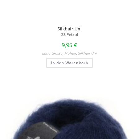
Silkhair Uni
23 Petrol
9,95
€
Lana Grossa
,
Mohair
,
Silkhair Uni
In den Warenkorb