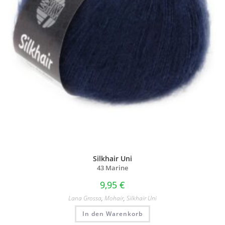
Silkhair Uni
43 Marine
9,95
€
Lana Grossa
,
Mohair
,
Silkhair Uni
In den Warenkorb