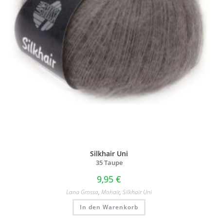
Silkhair Uni
35 Taupe
9,95
€
Lana Grossa
,
Mohair
,
Silkhair Uni
In den Warenkorb