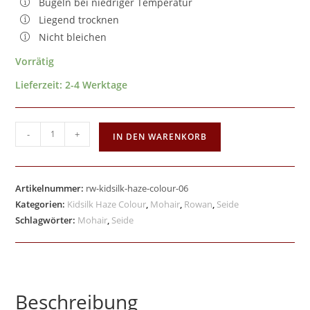
Bügeln bei niedriger Temperatur
Liegend trocknen
Nicht bleichen
Vorrätig
Lieferzeit:
2-4 Werktage
-
+
IN DEN WARENKORB
Artikelnummer:
rw-kidsilk-haze-colour-06
Kategorien:
Kidsilk Haze Colour
,
Mohair
,
Rowan
,
Seide
Schlagwörter:
Mohair
,
Seide
Beschreibung