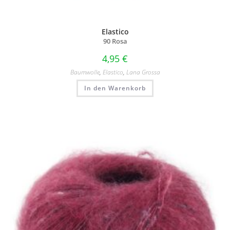
Elastico
90 Rosa
4,95
€
Baumwolle
,
Elastico
,
Lana Grossa
In den Warenkorb