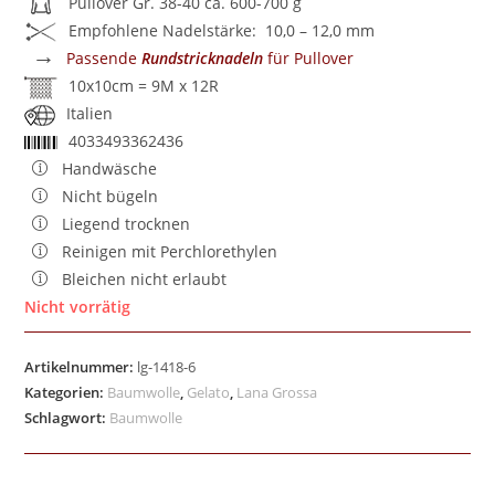
Pullover Gr. 38-40 ca. 600-700 g
Empfohlene Nadelstärke: 10,0 – 12,0 mm
→
Passende
Rundstricknadeln
für Pullover
10x10cm = 9M x 12R
Italien
4033493362436
Handwäsche
Nicht bügeln
Liegend trocknen
Reinigen mit Perchlorethylen
Bleichen nicht erlaubt
Nicht vorrätig
Artikelnummer:
lg-1418-6
Kategorien:
Baumwolle
,
Gelato
,
Lana Grossa
Schlagwort:
Baumwolle