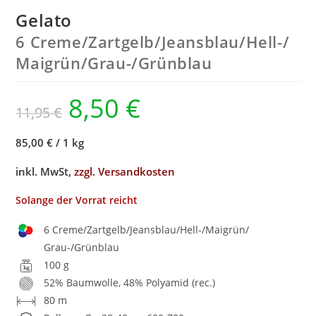
Gelato
6 Creme/
Zartgelb/
Jeansblau/
Hell-/
Maigrün/
Grau-/
Grünblau
8,50
€
11,95
€
85,00 €
/
1 kg
inkl. MwSt,
zzgl. Versandkosten
Solange der Vorrat reicht
6 Creme/Zartgelb/Jeansblau/Hell-/Maigrün/
Grau-/Grünblau
100 g
52% Baumwolle, 48% Polyamid (rec.)
80 m