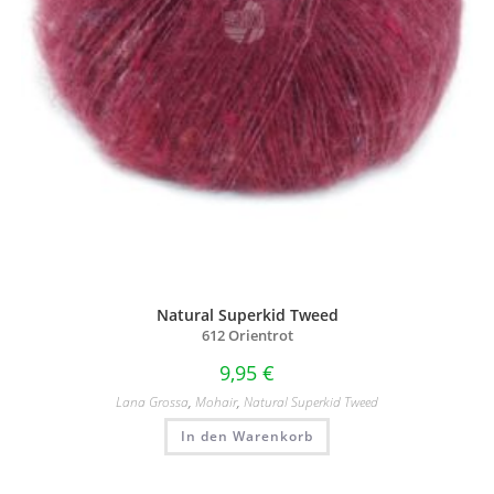
Natural Superkid Tweed
612 Orientrot
9,95
€
Lana Grossa
,
Mohair
,
Natural Superkid Tweed
In den Warenkorb