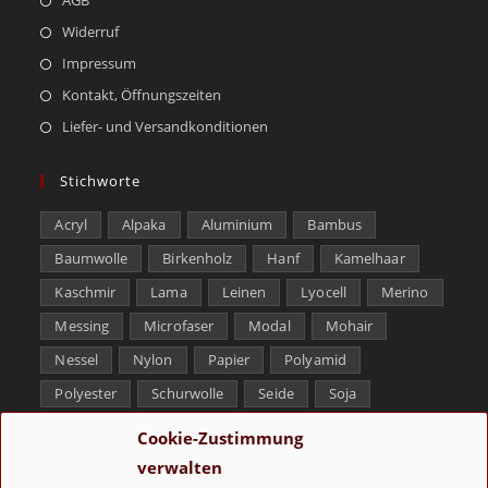
Widerruf
Impressum
Kontakt, Öffnungszeiten
Liefer- und Versandkonditionen
Stichworte
Acryl
Alpaka
Aluminium
Bambus
Baumwolle
Birkenholz
Hanf
Kamelhaar
Kaschmir
Lama
Leinen
Lyocell
Merino
Messing
Microfaser
Modal
Mohair
Nessel
Nylon
Papier
Polyamid
Polyester
Schurwolle
Seide
Soja
Superwash
Tencel
Viskose
Weißbronze
Cookie-Zustimmung
Wolle
Yak
verwalten