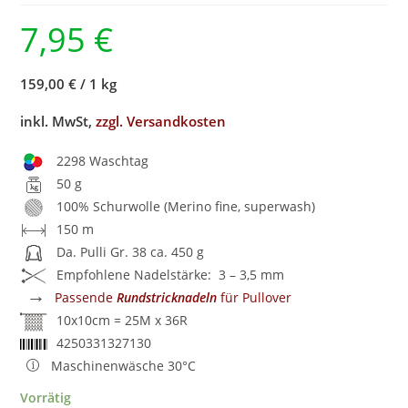
7,95
€
159,00 €
/
1 kg
inkl. MwSt,
zzgl. Versandkosten
2298 Waschtag
50 g
100% Schurwolle (Merino fine, superwash)
150 m
Da. Pulli Gr. 38 ca. 450 g
Empfohlene Nadelstärke: 3 – 3,5 mm
→
Passende
Rundstricknadeln
für Pullover
10x10cm = 25M x 36R
4250331327130
Maschinenwäsche 30°C
Vorrätig