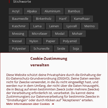
Stichworte
Acryl
Alpaka
Aluminium
Bambus
Baumwolle
Birkenholz
Hanf
Kamelhaar
Kaschmir
Lama
Leinen
Lyocell
Merino
Messing
Microfaser
Modal
Mohair
Nessel
Nylon
Papier
Polyamid
Polyester
Schurwolle
Seide
Soja
Superwash
Tencel
Viskose
Weißbronze
Cookie-Zustimmung
Wolle
Yak
verwalten
Folge uns
Diese Website schützt deine Privatsphäre durch die Einhaltung der
EU-Datenschutz-Grundverordnung (DSGVO). Deine Daten werden
nicht für Zwecke verwendet, in die du nicht eingewilligt hast, und
werden nur in dem Umfang, der nicht über die Daten hinausgeht,
die in Bezug auf einen bestimmten Zweck (oder mehrere Zwecke)
der Verarbeitung erforderlich ist, verarbeitet. Du kannst deine
Zustimmung(en) zur Datenverarbeitung für bestimmte Zwecke in
"Einstellungen" oder durch Klicken auf "Akzeptieren" erteilen.
Mehr Informationen über Cookies ➦