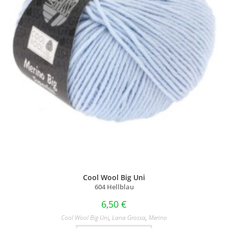
Cool Wool Big Uni
604 Hellblau
6,50
€
Cool Wool Big Uni
,
Lana Grossa
,
Merino