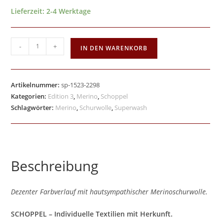
Lieferzeit:
2-4 Werktage
-
+
IN DEN WARENKORB
Artikelnummer:
sp-1523-2298
Kategorien:
Edition 3
,
Merino
,
Schoppel
Schlagwörter:
Merino
,
Schurwolle
,
Superwash
Beschreibung
Dezenter Farbverlauf mit hautsympathischer Merinoschurwolle.
SCHOPPEL – Individuelle Textilien mit Herkunft.