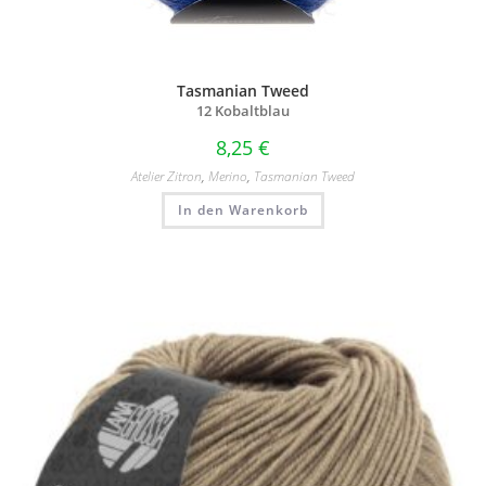
Tasmanian Tweed
12 Kobaltblau
8,25
€
Atelier Zitron
,
Merino
,
Tasmanian Tweed
In den Warenkorb