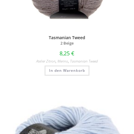
Tasmanian Tweed
2 Beige
8,25
€
Atelier Zitron
,
Merino
,
Tasmanian Tweed
In den Warenkorb