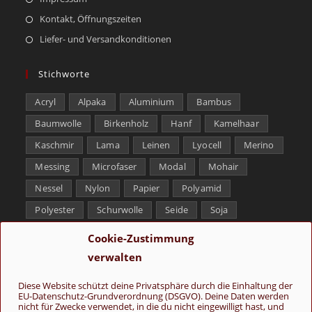
Kontakt, Öffnungszeiten
Liefer- und Versandkonditionen
Stichworte
Acryl
Alpaka
Aluminium
Bambus
Baumwolle
Birkenholz
Hanf
Kamelhaar
Kaschmir
Lama
Leinen
Lyocell
Merino
Messing
Microfaser
Modal
Mohair
Nessel
Nylon
Papier
Polyamid
Polyester
Schurwolle
Seide
Soja
Superwash
Tencel
Viskose
Weißbronze
Cookie-Zustimmung
Wolle
Yak
verwalten
Folge uns
Diese Website schützt deine Privatsphäre durch die Einhaltung der
EU-Datenschutz-Grundverordnung (DSGVO). Deine Daten werden
nicht für Zwecke verwendet, in die du nicht eingewilligt hast, und