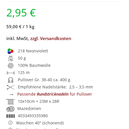
2,95
€
59,00 €
/
1 kg
inkl. MwSt,
zzgl. Versandkosten
218 Neonviolett
50 g
100% Baumwolle
125 m
Pullover Gr. 38-40 ca. 400 g
Empfohlene Nadelstärke: 2,5 – 3,5 mm
→
Passende
Rundstricknadeln
für Pullover
10x10cm = 23M x 28R
Mazedonien
4033493335980
Waschen 40° (schonend)