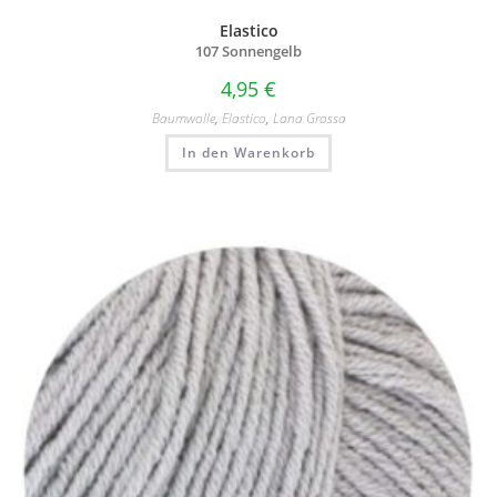
Elastico
107 Sonnengelb
4,95
€
Baumwolle
,
Elastico
,
Lana Grossa
In den Warenkorb