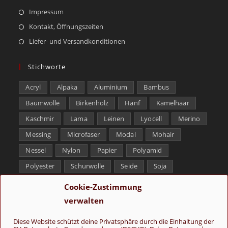
Impressum
Kontakt, Öffnungszeiten
Liefer- und Versandkonditionen
Stichworte
Acryl
Alpaka
Aluminium
Bambus
Baumwolle
Birkenholz
Hanf
Kamelhaar
Kaschmir
Lama
Leinen
Lyocell
Merino
Messing
Microfaser
Modal
Mohair
Nessel
Nylon
Papier
Polyamid
Polyester
Schurwolle
Seide
Soja
Superwash
Tencel
Viskose
Weißbronze
Cookie-Zustimmung
Wolle
Yak
verwalten
Folge uns
Diese Website schützt deine Privatsphäre durch die Einhaltung der