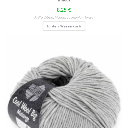
9 Moos
8,25
€
Atelier Zitron
,
Merino
,
Tasmanian Tweed
In den Warenkorb