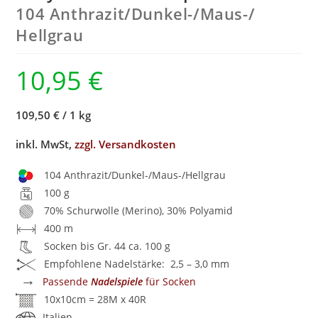
104 Anthrazit/
Dunkel-/
Maus-/
Hellgrau
10,95
€
109,50 €
/
1 kg
inkl. MwSt,
zzgl. Versandkosten
104 Anthrazit/Dunkel-/Maus-/Hellgrau
100 g
70% Schurwolle (Merino), 30% Polyamid
400 m
Socken bis Gr. 44 ca. 100 g
Empfohlene Nadelstärke: 2,5 – 3,0 mm
→
Passende
Nadelspiele
für Socken
10x10cm = 28M x 40R
Italien