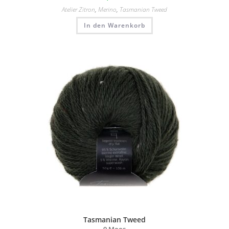
Atelier Zitron
,
Merino
,
Tasmanian Tweed
In den Warenkorb
Tasmanian Tweed