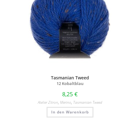
Tasmanian Tweed
12 Kobaltblau
8,25
€
Atelier Zitron
,
Merino
,
Tasmanian Tweed
In den Warenkorb