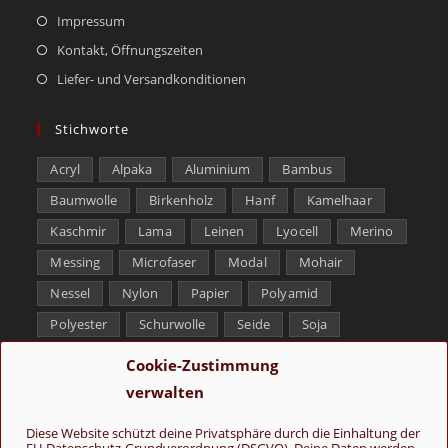
Impressum
Kontakt, Öffnungszeiten
Liefer- und Versandkonditionen
Stichworte
Acryl
Alpaka
Aluminium
Bambus
Baumwolle
Birkenholz
Hanf
Kamelhaar
Kaschmir
Lama
Leinen
Lyocell
Merino
Messing
Microfaser
Modal
Mohair
Nessel
Nylon
Papier
Polyamid
Polyester
Schurwolle
Seide
Soja
Superwash
Tencel
Viskose
Weißbronze
Cookie-Zustimmung
Wolle
Yak
verwalten
Folge uns
Diese Website schützt deine Privatsphäre durch die Einhaltung der