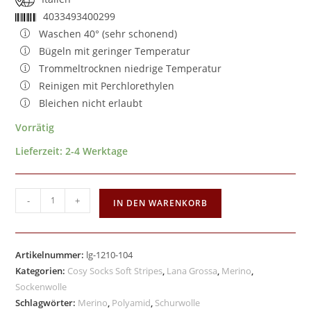
4033493400299
Waschen 40° (sehr schonend)
Bügeln mit geringer Temperatur
Trommeltrocknen niedrige Temperatur
Reinigen mit Perchlorethylen
Bleichen nicht erlaubt
Vorrätig
Lieferzeit:
2-4 Werktage
-
+
IN DEN WARENKORB
Artikelnummer:
lg-1210-104
Kategorien:
Cosy Socks Soft Stripes
,
Lana Grossa
,
Merino
,
Sockenwolle
Schlagwörter:
Merino
,
Polyamid
,
Schurwolle