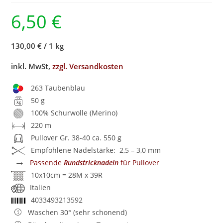
6,50
€
130,00 €
/
1 kg
inkl. MwSt,
zzgl. Versandkosten
263 Taubenblau
50 g
100% Schurwolle (Merino)
220 m
Pullover Gr. 38-40 ca. 550 g
Empfohlene Nadelstärke: 2,5 – 3,0 mm
→
Passende
Rundstricknadeln
für Pullover
10x10cm = 28M x 39R
Italien
4033493213592
Waschen 30° (sehr schonend)