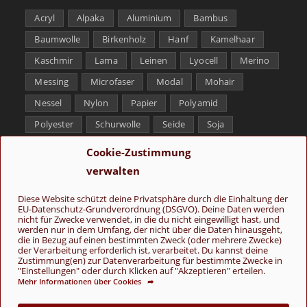
Acryl
Alpaka
Aluminium
Bambus
Baumwolle
Birkenholz
Hanf
Kamelhaar
Kaschmir
Lama
Leinen
Lyocell
Merino
Messing
Microfaser
Modal
Mohair
Nessel
Nylon
Papier
Polyamid
Polyester
Schurwolle
Seide
Soja
Superwash
Tencel
Viskose
Weißbronze
Cookie-Zustimmung
Wolle
Yak
verwalten
Folge uns
Diese Website schützt deine Privatsphäre durch die Einhaltung der
EU-Datenschutz-Grundverordnung (DSGVO). Deine Daten werden
nicht für Zwecke verwendet, in die du nicht eingewilligt hast, und
werden nur in dem Umfang, der nicht über die Daten hinausgeht,
die in Bezug auf einen bestimmten Zweck (oder mehrere Zwecke)
der Verarbeitung erforderlich ist, verarbeitet. Du kannst deine
Zustimmung(en) zur Datenverarbeitung für bestimmte Zwecke in
"Einstellungen" oder durch Klicken auf "Akzeptieren" erteilen.
Mehr Informationen über Cookies ➦
AGB
Kontakt
Über uns
Datenschutz
Impressum