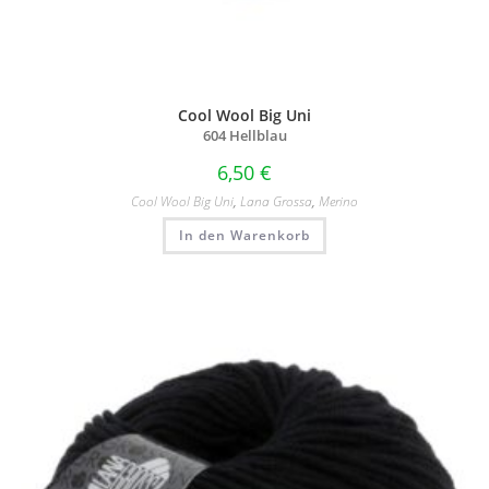
Cool Wool Big Uni
604 Hellblau
6,50
€
Cool Wool Big Uni
,
Lana Grossa
,
Merino
In den Warenkorb