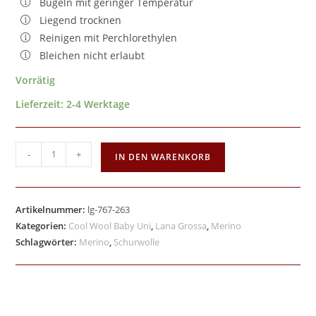
Bügeln mit geringer Temperatur
Liegend trocknen
Reinigen mit Perchlorethylen
Bleichen nicht erlaubt
Vorrätig
Lieferzeit:
2-4 Werktage
-
+
IN DEN WARENKORB
Artikelnummer:
lg-767-263
Kategorien:
Cool Wool Baby Uni
,
Lana Grossa
,
Merino
Schlagwörter:
Merino
,
Schurwolle