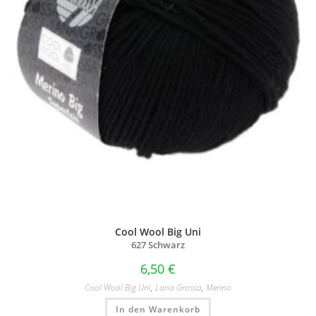
Cool Wool Big Uni
627 Schwarz
6,50
€
Cool Wool Big Uni
,
Lana Grossa
,
Merino
In den Warenkorb