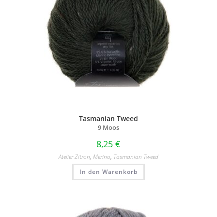
Tasmanian Tweed
9 Moos
8,25
€
Atelier Zitron
,
Merino
,
Tasmanian Tweed
In den Warenkorb