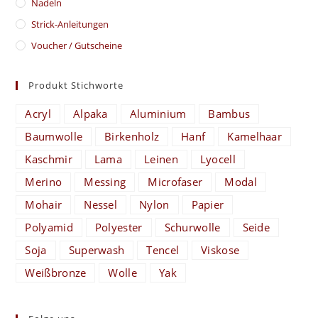
Nadeln
Strick-Anleitungen
Voucher / Gutscheine
Produkt Stichworte
Acryl
Alpaka
Aluminium
Bambus
Baumwolle
Birkenholz
Hanf
Kamelhaar
Kaschmir
Lama
Leinen
Lyocell
Merino
Messing
Microfaser
Modal
Mohair
Nessel
Nylon
Papier
Polyamid
Polyester
Schurwolle
Seide
Soja
Superwash
Tencel
Viskose
Weißbronze
Wolle
Yak