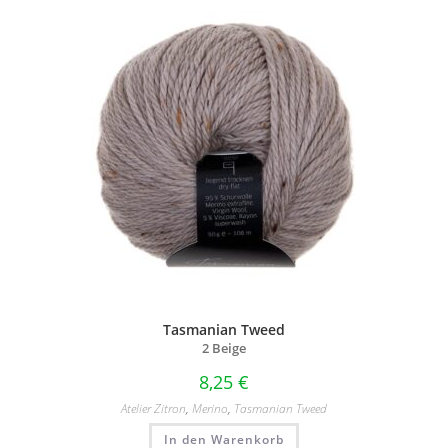
Tasmanian Tweed
2 Beige
8,25
€
Atelier Zitron
,
Merino
,
Tasmanian Tweed
In den Warenkorb