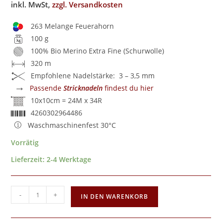
inkl. MwSt,
zzgl. Versandkosten
263 Melange Feuerahorn
100 g
100% Bio Merino Extra Fine (Schurwolle)
320 m
Empfohlene Nadelstärke: 3 – 3,5 mm
→
Passende
Stricknadeln
findest du hier
10x10cm = 24M x 34R
4260302964486
Waschmaschinenfest 30°C
Vorrätig
Lieferzeit:
2-4 Werktage
-
+
IN DEN WARENKORB