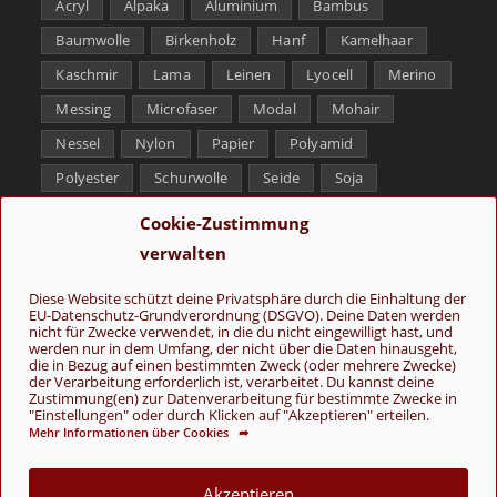
Acryl
Alpaka
Aluminium
Bambus
Baumwolle
Birkenholz
Hanf
Kamelhaar
Kaschmir
Lama
Leinen
Lyocell
Merino
Messing
Microfaser
Modal
Mohair
Nessel
Nylon
Papier
Polyamid
Polyester
Schurwolle
Seide
Soja
Superwash
Tencel
Viskose
Weißbronze
Cookie-Zustimmung
Wolle
Yak
verwalten
Folge uns
Diese Website schützt deine Privatsphäre durch die Einhaltung der
EU-Datenschutz-Grundverordnung (DSGVO). Deine Daten werden
nicht für Zwecke verwendet, in die du nicht eingewilligt hast, und
werden nur in dem Umfang, der nicht über die Daten hinausgeht,
die in Bezug auf einen bestimmten Zweck (oder mehrere Zwecke)
der Verarbeitung erforderlich ist, verarbeitet. Du kannst deine
Zustimmung(en) zur Datenverarbeitung für bestimmte Zwecke in
"Einstellungen" oder durch Klicken auf "Akzeptieren" erteilen.
Mehr Informationen über Cookies ➦
AGB
Kontakt
Über uns
Datenschutz
Impressum
Cookie-Richtlinie (EU)
Akzeptieren