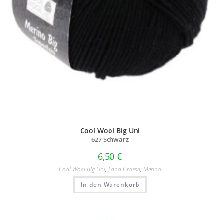
Cool Wool Big Uni
627 Schwarz
6,50
€
Cool Wool Big Uni
,
Lana Grossa
,
Merino
In den Warenkorb