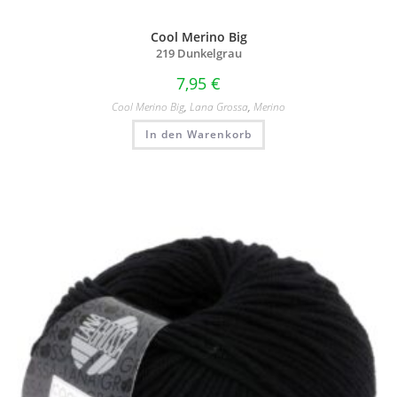
Cool Merino Big
219 Dunkelgrau
7,95
€
Cool Merino Big
,
Lana Grossa
,
Merino
In den Warenkorb