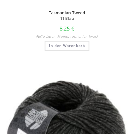
Tasmanian Tweed
11 Blau
8,25
€
Atelier Zitron
,
Merino
,
Tasmanian Tweed
In den Warenkorb