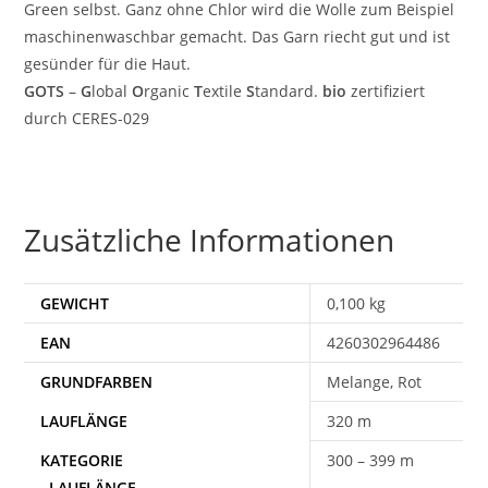
Green selbst. Ganz ohne Chlor wird die Wolle zum Beispiel
maschinenwaschbar gemacht. Das Garn riecht gut und ist
gesünder für die Haut.
GOTS
–
G
lobal
O
rganic
T
extile
S
tandard.
bio
zertifiziert
durch CERES-029
Zusätzliche Informationen
GEWICHT
0,100 kg
EAN
4260302964486
Melange, Rot
320 m
300 – 399 m