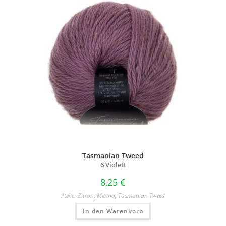
Tasmanian Tweed
6 Violett
8,25
€
Atelier Zitron
,
Merino
,
Tasmanian Tweed
In den Warenkorb