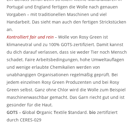
Portugal und England fertigen die Wolle nach genauen
Vorgaben – mit traditionellen Maschinen und viel
Handarbeit. Das sieht man auch den fertigen Strickstücken
an.
Kontrolliert fair und rein
– Wolle von Rosy Green ist
klimaneutral und zu 100% GOTS-zertifiziert. Damit kannst
du dich darauf verlassen, dass sie weder Tier noch Mensch
schadet. Faire Arbeitsbedingungen, hohe Umweltauflagen
und wenige erlaubte Chemikalien werden von
unabhängigen Organisationen regelmäßig geprüft. Bei
jedem einzelnen Rosy Green Produzenten und bei Rosy
Green selbst. Ganz ohne Chlor wird die Wolle zum Beispiel
maschinenwaschbar gemacht. Das Garn riecht gut und ist
gesünder für die Haut.
GOTS
–
G
lobal
O
rganic
T
extile
S
tandard.
bio
zertifiziert
durch CERES-029