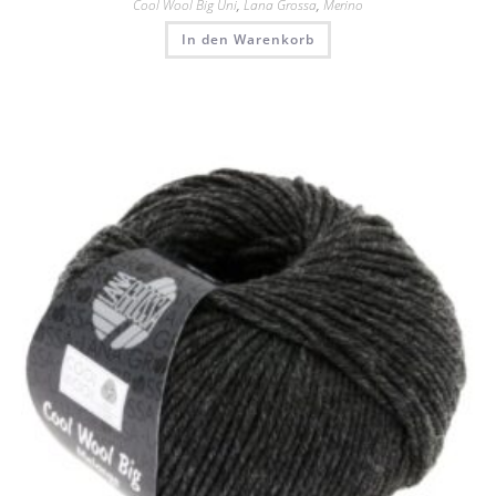
Cool Wool Big Uni
,
Lana Grossa
,
Merino
In den Warenkorb