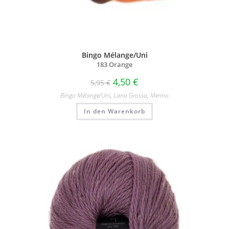
Bingo Mélange/Uni
183 Orange
4,50
€
5,95
€
Bingo Mélange/​Uni
,
Lana Grossa
,
Merino
In den Warenkorb