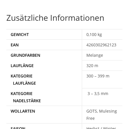
Zusätzliche Informationen
GEWICHT
0,100 kg
EAN
4260302962123
Melange
320 m
300 – 399 m
3 – 3,5 mm
WOLLARTEN
GOTS, Mulesing
Free
SAISON
Herbst / Winter