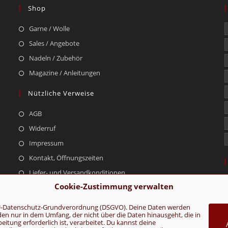
Shop
Garne / Wolle
Sales / Angebote
Nadeln / Zubehör
Magazine / Anleitungen
Nützliche Verweise
AGB
Widerruf
Impressum
Kontakt, Öffnungszeiten
Liefer- und Versandkonditionen
Cookie-Zustimmung verwalten
r EU-Datenschutz-Grundverordnung (DSGVO). Deine Daten werden
rden nur in dem Umfang, der nicht über die Daten hinausgeht, die in
AGB
Konta
tung erforderlich ist, verarbeitet. Du kannst deine