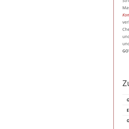
Str
Mas
Kon
ver
Che
und
und
GO
Z