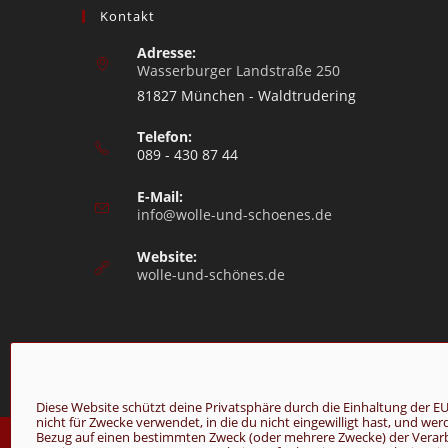
Kontakt
Adresse:
Wasserburger Landstraße 250
81827 München - Waldtrudering
Telefon:
089 - 430 87 44
E-Mail:
info@wolle-und-schoenes.de
Website:
wolle-und-schönes.de
Diese Website schützt deine Privatsphäre durch die Einhaltung de
nicht für Zwecke verwendet, in die du nicht eingewilligt hast, und we
© Copyright 2026 - Wolle & Schönes
Bezug auf einen bestimmten Zweck (oder mehrere Zwecke) der Verarbei