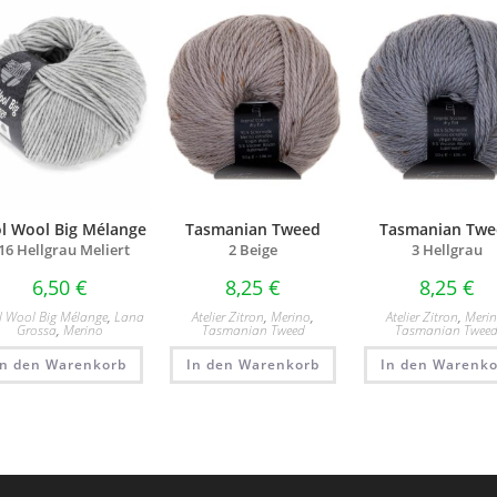
l Wool Big Mélange
Tasmanian Tweed
Tasmanian Twe
16 Hellgrau Meliert
2 Beige
3 Hellgrau
6,50
€
8,25
€
8,25
€
l Wool Big Mélange
,
Lana
Atelier Zitron
,
Merino
,
Atelier Zitron
,
Meri
Grossa
,
Merino
Tasmanian Tweed
Tasmanian Twee
In den Warenkorb
In den Warenkorb
In den Warenko