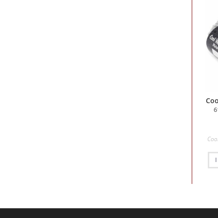
Coo
6
Coo