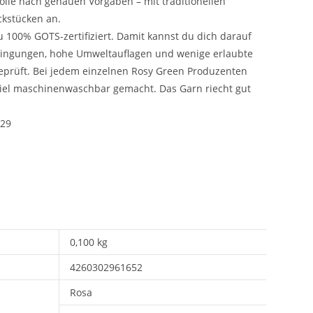
olle nach genauen Vorgaben – mit traditionellen
ckstücken an.
u 100% GOTS-zertifiziert. Damit kannst du dich darauf
edingungen, hohe Umweltauflagen und wenige erlaubte
prüft. Bei jedem einzelnen Rosy Green Produzenten
piel maschinenwaschbar gemacht. Das Garn riecht gut
029
0,100 kg
4260302961652
Rosa