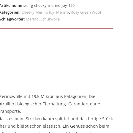
Artikelnummer:
rg-cheeky-merino-joy-126
Kategorien:
Cheeky Merino Joy
,
Merino
,
Rosy Green Wool
Schlagwörter:
Merino
,
Schurwolle
erinowolle mit 19,5 Mikron aus Patagonien. Die
trolliert biologischer Tierhaltung. Garantiert ohne
ransporte.
ass es beim Stricken kaum splittet und das fertige Stück
cher und bleibt schön elastisch. Ein Genuss schon beim