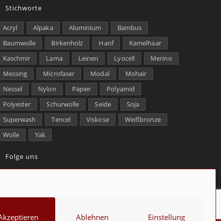
Stichworte
Acryl
Alpaka
Aluminium
Bambus
Baumwolle
Birkenholz
Hanf
Kamelhaar
Kaschmir
Lama
Leinen
Lyocell
Merino
Messing
Microfaser
Modal
Mohair
Nessel
Nylon
Papier
Polyamid
Polyester
Schurwolle
Seide
Soja
Superwash
Tencel
Viskose
Weißbronze
Wolle
Yak
Folge uns
kt
Über uns
Datenschutz
Impressum
Cookie-Richtlinie (EU)
Akzeptieren
Ablehnen
Einstellung