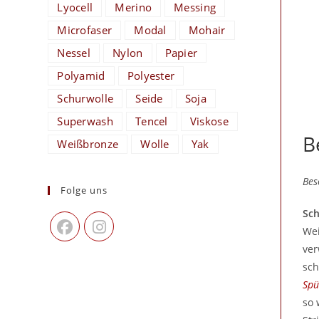
Lyocell
Merino
Messing
Microfaser
Modal
Mohair
Nessel
Nylon
Papier
Polyamid
Polyester
Schurwolle
Seide
Soja
Superwash
Tencel
Viskose
B
Weißbronze
Wolle
Yak
Bes
Folge uns
Sc
Wei
ver
sch
Spü
so 