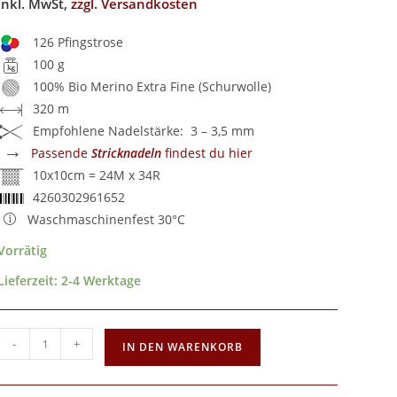
inkl. MwSt,
zzgl. Versandkosten
126 Pfingstrose
100 g
100% Bio Merino Extra Fine (Schurwolle)
320 m
Empfohlene Nadelstärke: 3 – 3,5 mm
→
Passende
Stricknadeln
findest du hier
10x10cm = 24M x 34R
4260302961652
Waschmaschinenfest 30°C
Vorrätig
Lieferzeit:
2-4 Werktage
-
+
IN DEN WARENKORB