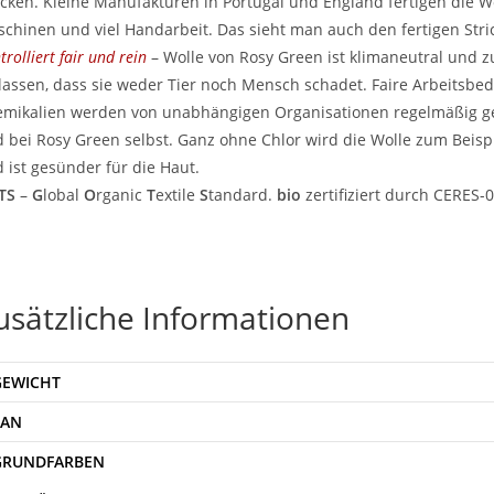
icken. Kleine Manufakturen in Portugal und England fertigen die W
chinen und viel Handarbeit. Das sieht man auch den fertigen Stri
trolliert fair und rein
– Wolle von Rosy Green ist klimaneutral und z
lassen, dass sie weder Tier noch Mensch schadet. Faire Arbeitsb
mikalien werden von unabhängigen Organisationen regelmäßig ge
 bei Rosy Green selbst. Ganz ohne Chlor wird die Wolle zum Beis
 ist gesünder für die Haut.
TS
–
G
lobal
O
rganic
T
extile
S
tandard.
bio
zertifiziert durch CERES-
usätzliche Informationen
GEWICHT
EAN