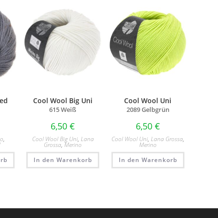
ed
Cool Wool Big Uni
Cool Wool Uni
615 Weiß
2089 Gelbgrün
6,50
€
6,50
€
no
,
Cool Wool Big Uni
,
Lana
Cool Wool Uni
,
Lana Grossa
,
d
Grossa
,
Merino
Merino
rb
In den Warenkorb
In den Warenkorb