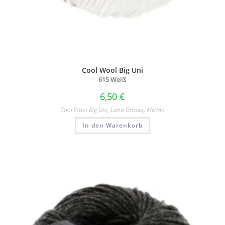
Cool Wool Big Uni
615 Weiß
6,50
€
Cool Wool Big Uni
,
Lana Grossa
,
Merino
In den Warenkorb