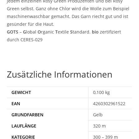
jedem einzelnen Rosy Green Produzenten und bei Rosy
Green selbst. Ganz ohne Chlor wird die Wolle zum Beispiel
maschinenwaschbar gemacht. Das Garn riecht gut und ist
gesünder für die Haut.
GOTS
–
G
lobal
O
rganic
T
extile
S
tandard.
bio
zertifiziert
durch CERES-029
Zusätzliche Informationen
GEWICHT
0,100 kg
EAN
4260302961522
Gelb
320 m
300 – 399 m