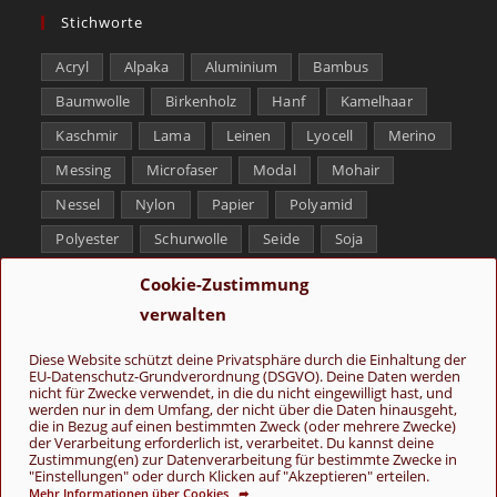
Stichworte
Acryl
Alpaka
Aluminium
Bambus
Baumwolle
Birkenholz
Hanf
Kamelhaar
Kaschmir
Lama
Leinen
Lyocell
Merino
Messing
Microfaser
Modal
Mohair
Nessel
Nylon
Papier
Polyamid
Polyester
Schurwolle
Seide
Soja
Superwash
Tencel
Viskose
Weißbronze
Cookie-Zustimmung
Wolle
Yak
verwalten
Folge uns
Diese Website schützt deine Privatsphäre durch die Einhaltung der
EU-Datenschutz-Grundverordnung (DSGVO). Deine Daten werden
nicht für Zwecke verwendet, in die du nicht eingewilligt hast, und
werden nur in dem Umfang, der nicht über die Daten hinausgeht,
die in Bezug auf einen bestimmten Zweck (oder mehrere Zwecke)
der Verarbeitung erforderlich ist, verarbeitet. Du kannst deine
Zustimmung(en) zur Datenverarbeitung für bestimmte Zwecke in
"Einstellungen" oder durch Klicken auf "Akzeptieren" erteilen.
Mehr Informationen über Cookies ➦