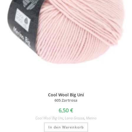
Cool Wool Big Uni
605 Zartrosa
6,50
€
Cool Wool Big Uni
,
Lana Grossa
,
Merino
In den Warenkorb