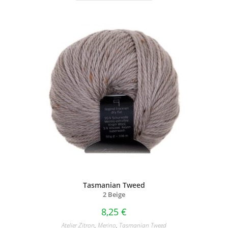
Tasmanian Tweed
2 Beige
8,25
€
Atelier Zitron
,
Merino
,
Tasmanian Tweed