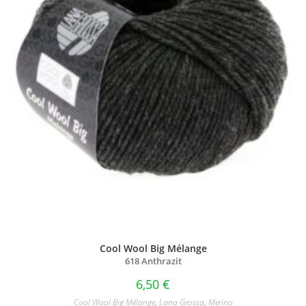
Cool Wool Big Mélange
618 Anthrazit
6,50
€
Cool Wool Big Mélange
,
Lana Grossa
,
Merino