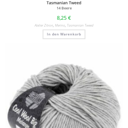
Tasmanian Tweed
14 Beere
8,25
€
Atelier Zitron
,
Merino
,
Tasmanian Tweed
In den Warenkorb