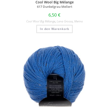
Cool Wool Big Mélange
617 Dunkelgrau Meliert
6,50
€
Cool Wool Big Mélange
,
Lana Grossa
,
Merino
In den Warenkorb