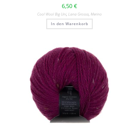
6,50
€
Cool Wool Big Uni
,
Lana Grossa
,
Merino
In den Warenkorb