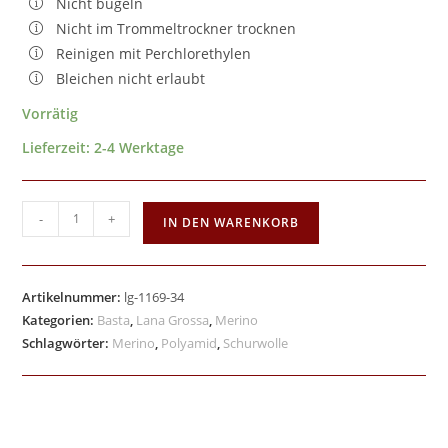
Nicht bügeln
Nicht im Trommeltrockner trocknen
Reinigen mit Perchlorethylen
Bleichen nicht erlaubt
Vorrätig
Lieferzeit:
2-4 Werktage
-
+
IN DEN WARENKORB
Artikelnummer:
lg-1169-34
Kategorien:
Basta
,
Lana Grossa
,
Merino
Schlagwörter:
Merino
,
Polyamid
,
Schurwolle