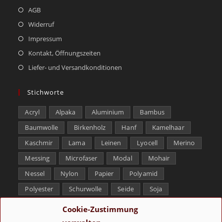
AGB
Widerruf
Impressum
Kontakt, Öffnungszeiten
Liefer- und Versandkonditionen
Stichworte
Acryl
Alpaka
Aluminium
Bambus
Baumwolle
Birkenholz
Hanf
Kamelhaar
Kaschmir
Lama
Leinen
Lyocell
Merino
Messing
Microfaser
Modal
Mohair
Nessel
Nylon
Papier
Polyamid
Polyester
Schurwolle
Seide
Soja
Superwash
Tencel
Viskose
Weißbronze
Cookie-Zustimmung
Wolle
Yak