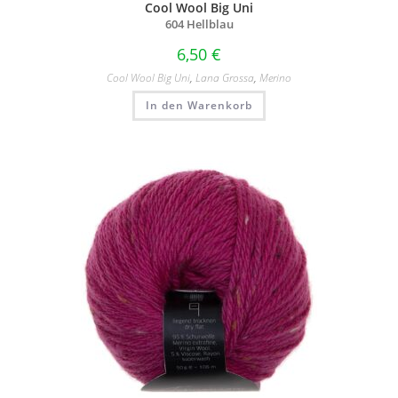
Cool Wool Big Uni
604 Hellblau
6,50
€
Cool Wool Big Uni
,
Lana Grossa
,
Merino
In den Warenkorb