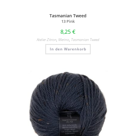
Tasmanian Tweed
13 Pink
8,25
€
Atelier Zitron
,
Merino
,
Tasmanian Tweed
In den Warenkorb