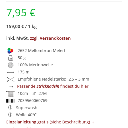
7,95
€
159,00 €
/
1 kg
inkl. MwSt,
zzgl. Versandkosten
2652 Mellombrun Melert
50 g
100% Merinowolle
175 m
Empfohlene Nadelstärke: 2,5 – 3 mm
→
Passende
Stricknadeln
findest du hier
10cm = 31-27M
7039560060769
Superwash
Wolle 40°C
↓
Einzelanleitung gratis
​ (siehe Beschreibung)