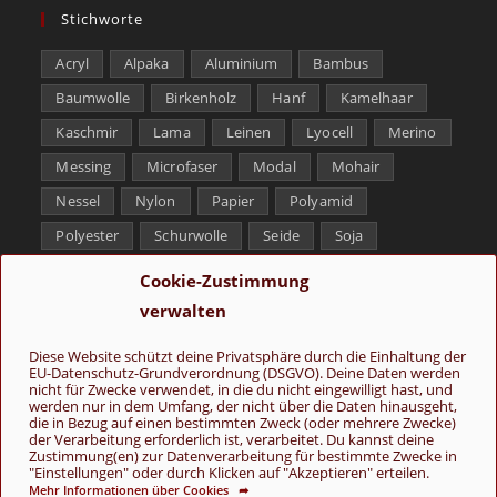
Stichworte
Acryl
Alpaka
Aluminium
Bambus
Baumwolle
Birkenholz
Hanf
Kamelhaar
Kaschmir
Lama
Leinen
Lyocell
Merino
Messing
Microfaser
Modal
Mohair
Nessel
Nylon
Papier
Polyamid
Polyester
Schurwolle
Seide
Soja
Superwash
Tencel
Viskose
Weißbronze
Cookie-Zustimmung
Wolle
Yak
verwalten
Folge uns
Diese Website schützt deine Privatsphäre durch die Einhaltung der
EU-Datenschutz-Grundverordnung (DSGVO). Deine Daten werden
nicht für Zwecke verwendet, in die du nicht eingewilligt hast, und
werden nur in dem Umfang, der nicht über die Daten hinausgeht,
die in Bezug auf einen bestimmten Zweck (oder mehrere Zwecke)
der Verarbeitung erforderlich ist, verarbeitet. Du kannst deine
Zustimmung(en) zur Datenverarbeitung für bestimmte Zwecke in
"Einstellungen" oder durch Klicken auf "Akzeptieren" erteilen.
Mehr Informationen über Cookies ➦