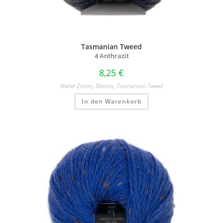
Tasmanian Tweed
4 Anthrazit
8,25
€
Atelier Zitron
,
Merino
,
Tasmanian Tweed
In den Warenkorb