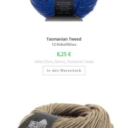
Tasmanian Tweed
12 Kobaltblau
8,25
€
Atelier Zitron
,
Merino
,
Tasmanian Tweed
In den Warenkorb