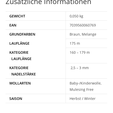
Zusätzliche Informationen
GEWICHT
0,050 kg
EAN
7039560060769
Braun, Melange
175 m
160 – 179 m
2,5 – 3 mm
WOLLARTEN
Baby-/Kinderwolle,
Mulesing Free
SAISON
Herbst / Winter