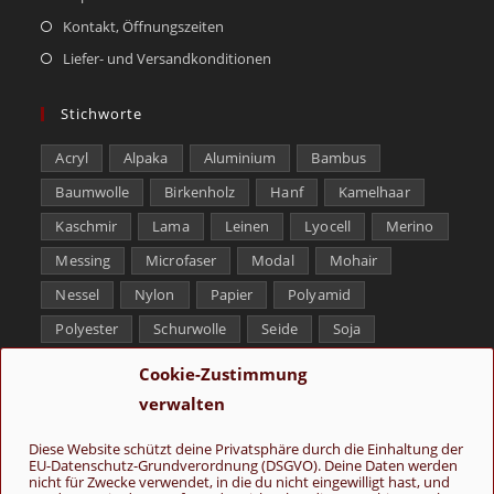
Kontakt, Öffnungszeiten
Liefer- und Versandkonditionen
Stichworte
Acryl
Alpaka
Aluminium
Bambus
Baumwolle
Birkenholz
Hanf
Kamelhaar
Kaschmir
Lama
Leinen
Lyocell
Merino
Messing
Microfaser
Modal
Mohair
Nessel
Nylon
Papier
Polyamid
Polyester
Schurwolle
Seide
Soja
Superwash
Tencel
Viskose
Weißbronze
Cookie-Zustimmung
Wolle
Yak
verwalten
Folge uns
Diese Website schützt deine Privatsphäre durch die Einhaltung der
EU-Datenschutz-Grundverordnung (DSGVO). Deine Daten werden
nicht für Zwecke verwendet, in die du nicht eingewilligt hast, und