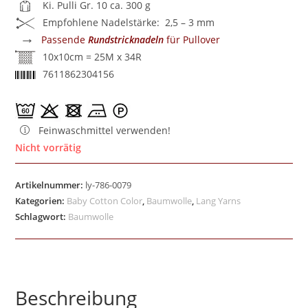
Ki. Pulli Gr. 10 ca. 300 g
Empfohlene Nadelstärke: 2,5 – 3 mm
→
Passende
Rundstricknadeln
für Pullover
10x10cm = 25M x 34R
7611862304156
Feinwaschmittel verwenden!
Nicht vorrätig
Artikelnummer:
ly-786-0079
Kategorien:
Baby Cotton Color
,
Baumwolle
,
Lang Yarns
Schlagwort:
Baumwolle
Beschreibung