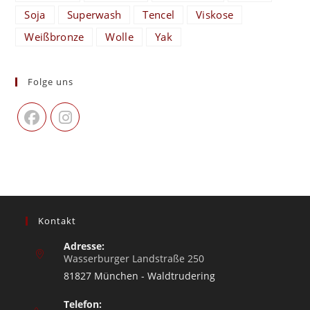
Soja
Superwash
Tencel
Viskose
Weißbronze
Wolle
Yak
Folge uns
Kontakt
Adresse:
Wasserburger Landstraße 250
81827 München - Waldtrudering
Telefon: