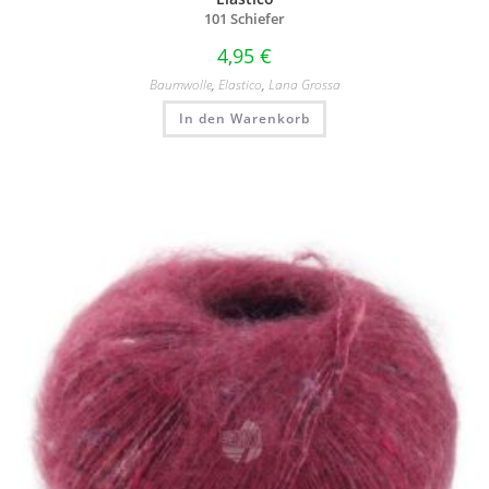
101 Schiefer
4,95
€
Baumwolle
,
Elastico
,
Lana Grossa
In den Warenkorb