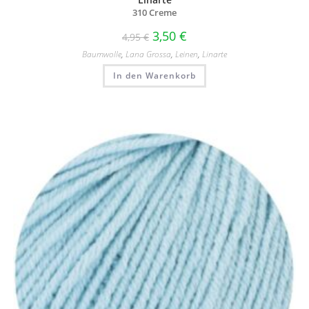
310 Creme
3,50
€
4,95
€
Baumwolle
,
Lana Grossa
,
Leinen
,
Linarte
In den Warenkorb