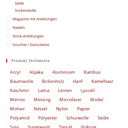
Seide
Sockenwolle
Magazine mit Anleitungen
Nadeln
Strick-Anleitungen
Voucher / Gutscheine
Produkt Stichworte
Acryl
Alpaka
Aluminium
Bambus
Baumwolle
Birkenholz
Hanf
Kamelhaar
Kaschmir
Lama
Leinen
Lyocell
Merino
Messing
Microfaser
Modal
Mohair
Nessel
Nylon
Papier
Polyamid
Polyester
Schurwolle
Seide
Soja
Superwash
Tencel
Viskose