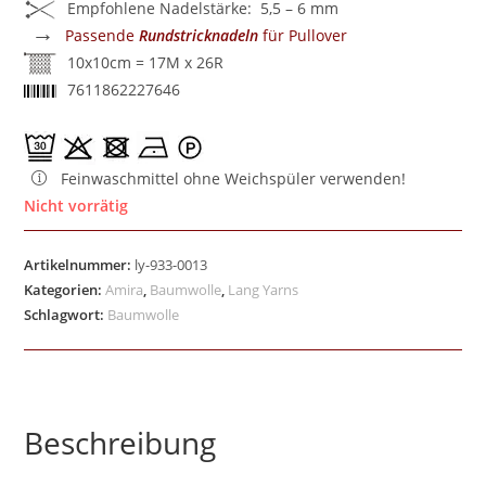
Empfohlene Nadelstärke: 5,5 – 6 mm
→
Passende
Rundstricknadeln
für Pullover
10x10cm = 17M x 26R
7611862227646
Feinwaschmittel ohne Weichspüler verwenden!
Nicht vorrätig
Artikelnummer:
ly-933-0013
Kategorien:
Amira
,
Baumwolle
,
Lang Yarns
Schlagwort:
Baumwolle
Beschreibung