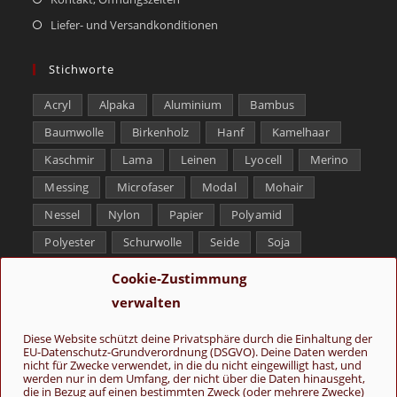
Liefer- und Versandkonditionen
Stichworte
Acryl
Alpaka
Aluminium
Bambus
Baumwolle
Birkenholz
Hanf
Kamelhaar
Kaschmir
Lama
Leinen
Lyocell
Merino
Messing
Microfaser
Modal
Mohair
Nessel
Nylon
Papier
Polyamid
Polyester
Schurwolle
Seide
Soja
Superwash
Tencel
Viskose
Weißbronze
Cookie-Zustimmung
Wolle
Yak
verwalten
Folge uns
Diese Website schützt deine Privatsphäre durch die Einhaltung der
EU-Datenschutz-Grundverordnung (DSGVO). Deine Daten werden
nicht für Zwecke verwendet, in die du nicht eingewilligt hast, und
werden nur in dem Umfang, der nicht über die Daten hinausgeht,
die in Bezug auf einen bestimmten Zweck (oder mehrere Zwecke)