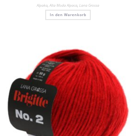
Alpaka
,
Alta Moda Alpaca
,
Lana Grossa
In den Warenkorb