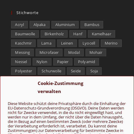
Stichworte
Acryl
Alpaka
Aluminium
Bambus
Baumwolle
Birkenholz
Hanf
Kamelhaar
Kaschmir
Lama
Leinen
Lyocell
Merino
Messing
Microfaser
Modal
Mohair
Nessel
Nylon
Papier
Polyamid
Polyester
Schurwolle
Seide
Soja
Superwash
Tencel
Viskose
Weißbronze
Cookie-Zustimmung
Wolle
Yak
verwalten
Folge uns
Diese Website schützt deine Privatsphäre durch die Einhaltung der
EU-Datenschutz-Grundverordnung (DSGVO). Deine Daten werden
nicht für Zwecke verwendet, in die du nicht eingewilligt hast, und
werden nur in dem Umfang, der nicht über die Daten hinausgeht,
die in Bezug auf einen bestimmten Zweck (oder mehrere Zwecke)
der Verarbeitung erforderlich ist, verarbeitet. Du kannst deine
Zustimmung(en) zur Datenverarbeitung für bestimmte Zwecke in