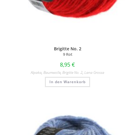
Brigitte No. 2
9 Rot
8,95
€
Alpaka
,
Baumwolle
,
Brigitte No. 2
,
Lana Grossa
In den Warenkorb