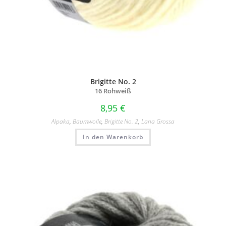
Brigitte No. 2
16 Rohweiß
8,95
€
Alpaka
,
Baumwolle
,
Brigitte No. 2
,
Lana Grossa
In den Warenkorb