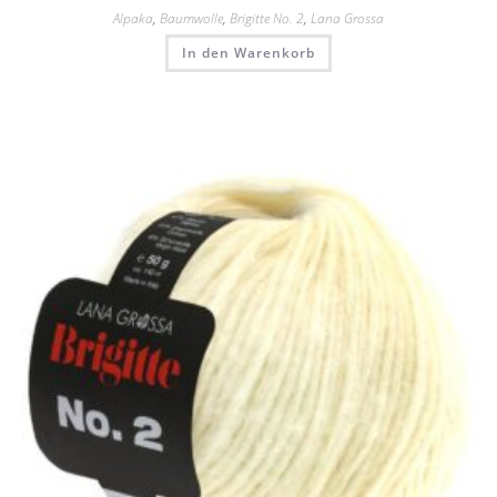
Alpaka
,
Baumwolle
,
Brigitte No. 2
,
Lana Grossa
In den Warenkorb