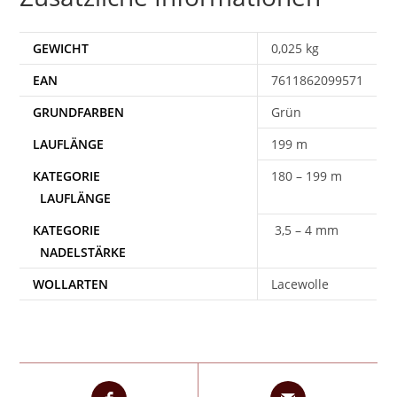
GEWICHT
0,025 kg
EAN
7611862099571
Grün
199 m
180 – 199 m
3,5 – 4 mm
WOLLARTEN
Lacewolle