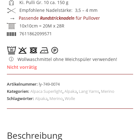
Ki. Pulli Gr. 10 ca. 150 g
Empfohlene Nadelstärke: 3,5 – 4 mm
→
Passende
Rundstricknadeln
für Pullover
10x10cm = 20M x 28R
7611862099571
Wollwaschmittel ohne Weichspüler verwenden!
Nicht vorrätig
Artikelnummer:
ly-749-0074
Kategorien:
Alpaca Superlight
,
Alpaka
,
Lang Yarns
,
Merino
Schlagwörter:
Alpaka
,
Merino
,
Wolle
Beschreibung