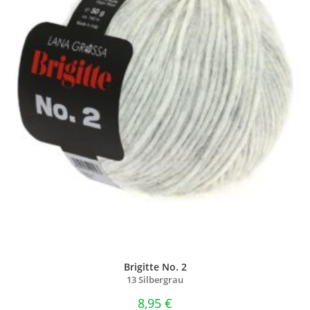
Brigitte No. 2
13 Silbergrau
8,95
€