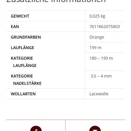
GEWICHT
0,025 kg
EAN
7611862075803
Orange
199 m
180 – 199 m
3,5 – 4 mm
WOLLARTEN
Lacewolle