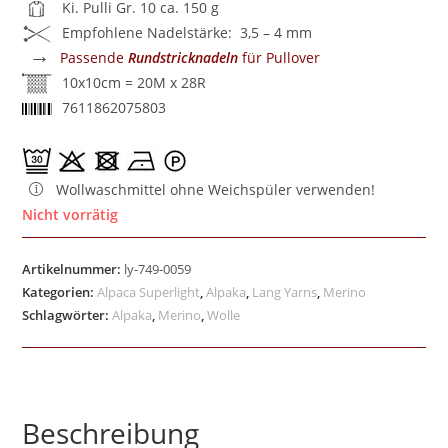
Ki. Pulli Gr. 10 ca. 150 g
Empfohlene Nadelstärke: 3,5 – 4 mm
→
Passende
Rundstricknadeln
für Pullover
10x10cm = 20M x 28R
7611862075803
Wollwaschmittel ohne Weichspüler verwenden!
Nicht vorrätig
Artikelnummer:
ly-749-0059
Kategorien:
Alpaca Superlight
,
Alpaka
,
Lang Yarns
,
Merino
Schlagwörter:
Alpaka
,
Merino
,
Wolle
Beschreibung