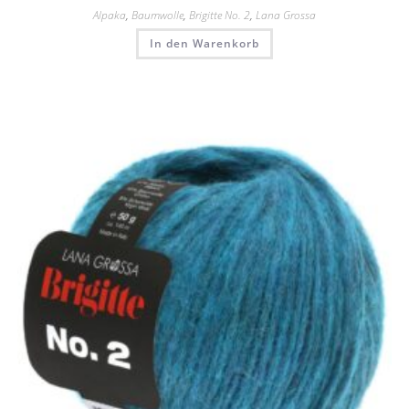
Alpaka
,
Baumwolle
,
Brigitte No. 2
,
Lana Grossa
In den Warenkorb