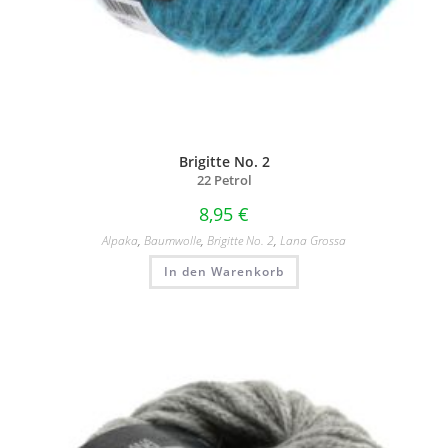
Brigitte No. 2
22 Petrol
8,95
€
Alpaka
,
Baumwolle
,
Brigitte No. 2
,
Lana Grossa
In den Warenkorb