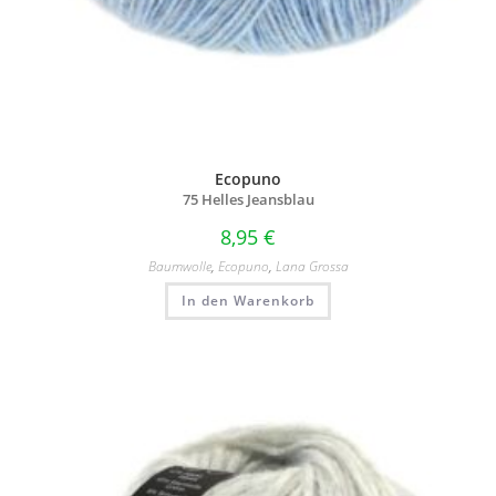
Ecopuno
75 Helles Jeansblau
8,95
€
Baumwolle
,
Ecopuno
,
Lana Grossa
In den Warenkorb