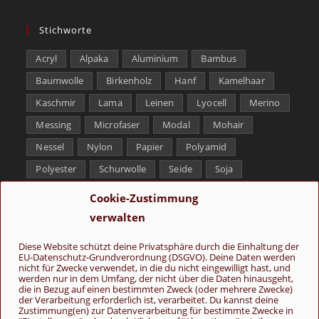
Stichworte
Acryl
Alpaka
Aluminium
Bambus
Baumwolle
Birkenholz
Hanf
Kamelhaar
Kaschmir
Lama
Leinen
Lyocell
Merino
Messing
Microfaser
Modal
Mohair
Nessel
Nylon
Papier
Polyamid
Polyester
Schurwolle
Seide
Soja
Superwash
Tencel
Viskose
Weißbronze
Cookie-Zustimmung
Wolle
Yak
verwalten
Folge uns
Diese Website schützt deine Privatsphäre durch die Einhaltung der
EU-Datenschutz-Grundverordnung (DSGVO). Deine Daten werden
nicht für Zwecke verwendet, in die du nicht eingewilligt hast, und
werden nur in dem Umfang, der nicht über die Daten hinausgeht,
die in Bezug auf einen bestimmten Zweck (oder mehrere Zwecke)
der Verarbeitung erforderlich ist, verarbeitet. Du kannst deine
Zustimmung(en) zur Datenverarbeitung für bestimmte Zwecke in