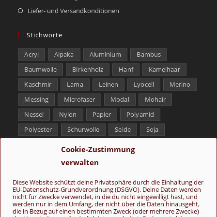
Liefer- und Versandkonditionen
Stichworte
Acryl
Alpaka
Aluminium
Bambus
Baumwolle
Birkenholz
Hanf
Kamelhaar
Kaschmir
Lama
Leinen
Lyocell
Merino
Messing
Microfaser
Modal
Mohair
Nessel
Nylon
Papier
Polyamid
Polyester
Schurwolle
Seide
Soja
Superwash
Tencel
Viskose
Weißbronze
Cookie-Zustimmung
Wolle
Yak
verwalten
Folge uns
Diese Website schützt deine Privatsphäre durch die Einhaltung der
EU-Datenschutz-Grundverordnung (DSGVO). Deine Daten werden
nicht für Zwecke verwendet, in die du nicht eingewilligt hast, und
werden nur in dem Umfang, der nicht über die Daten hinausgeht,
die in Bezug auf einen bestimmten Zweck (oder mehrere Zwecke)