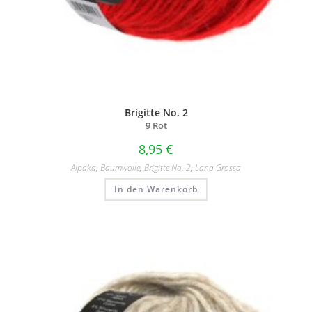
Brigitte No. 2
9 Rot
8,95
€
Alpaka
,
Baumwolle
,
Brigitte No. 2
,
Lana Grossa
In den Warenkorb