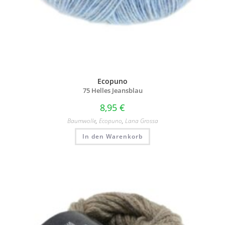
Ecopuno
75 Helles Jeansblau
8,95
€
Baumwolle
,
Ecopuno
,
Lana Grossa
In den Warenkorb