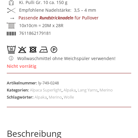
Ki. Pulli Gr. 10 ca. 150 g
Empfohlene Nadelstärke: 3,5 – 4 mm
→
Passende
Rundstricknadeln
für Pullover
10x10cm = 20M x 28R
7611862179181
Wollwaschmittel ohne Weichspüler verwenden!
Nicht vorrätig
Artikelnummer:
ly-749-0248
Kategorien:
Alpaca Superlight
,
Alpaka
,
Lang Yarns
,
Merino
Schlagwörter:
Alpaka
,
Merino
,
Wolle
Beschreibung