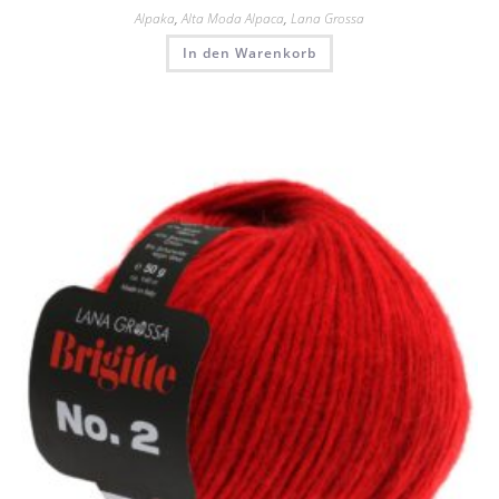
Alpaka
,
Alta Moda Alpaca
,
Lana Grossa
In den Warenkorb