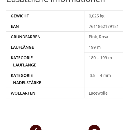
GEWICHT
0,025 kg
EAN
7611862179181
Pink, Rosa
199 m
180 – 199 m
3,5 – 4 mm
WOLLARTEN
Lacewolle