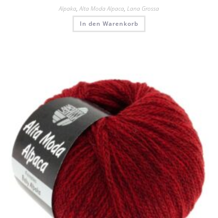
Alpaka
,
Alta Moda Alpaca
,
Lana Grossa
In den Warenkorb