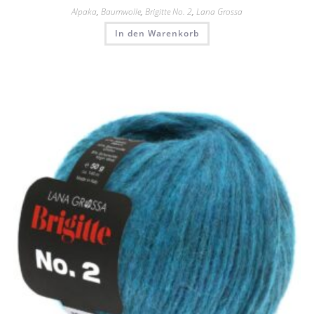
Alpaka
,
Baumwolle
,
Brigitte No. 2
,
Lana Grossa
In den Warenkorb