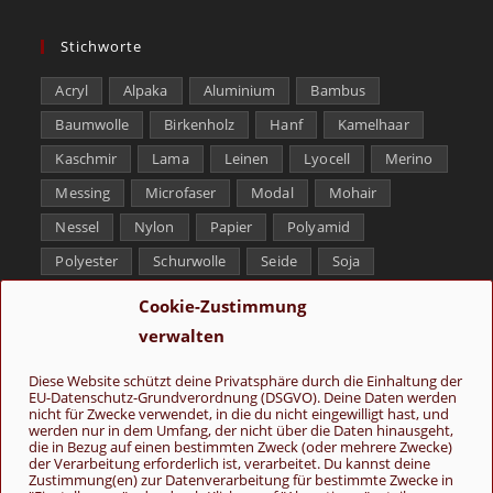
Stichworte
Acryl
Alpaka
Aluminium
Bambus
Baumwolle
Birkenholz
Hanf
Kamelhaar
Kaschmir
Lama
Leinen
Lyocell
Merino
Messing
Microfaser
Modal
Mohair
Nessel
Nylon
Papier
Polyamid
Polyester
Schurwolle
Seide
Soja
Superwash
Tencel
Viskose
Weißbronze
Cookie-Zustimmung
Wolle
Yak
verwalten
Folge uns
Diese Website schützt deine Privatsphäre durch die Einhaltung der
EU-Datenschutz-Grundverordnung (DSGVO). Deine Daten werden
nicht für Zwecke verwendet, in die du nicht eingewilligt hast, und
werden nur in dem Umfang, der nicht über die Daten hinausgeht,
die in Bezug auf einen bestimmten Zweck (oder mehrere Zwecke)
der Verarbeitung erforderlich ist, verarbeitet. Du kannst deine
Zustimmung(en) zur Datenverarbeitung für bestimmte Zwecke in