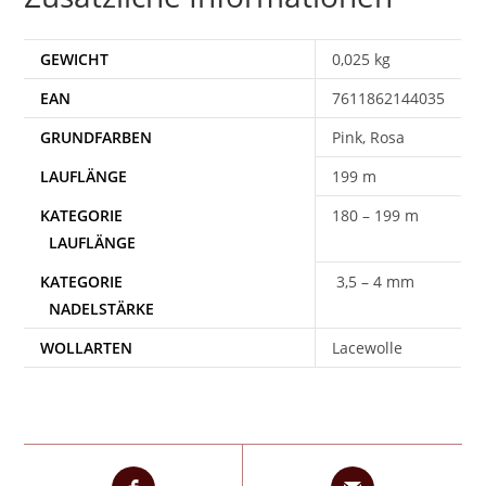
GEWICHT
0,025 kg
EAN
7611862144035
Pink, Rosa
199 m
180 – 199 m
3,5 – 4 mm
WOLLARTEN
Lacewolle