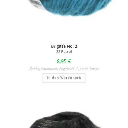
Brigitte No. 2
22 Petrol
8,95
€
Alpaka
,
Baumwolle
,
Brigitte No. 2
,
Lana Grossa
In den Warenkorb