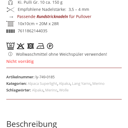
Ki. Pulli Gr. 10 ca. 150 g
Empfohlene Nadelstärke: 3,5 – 4 mm
→
Passende
Rundstricknadeln
für Pullover
10x10cm = 20M x 28R
7611862144035
Wollwaschmittel ohne Weichspüler verwenden!
Nicht vorrätig
Artikelnummer:
ly-749-0185
Kategorien:
Alpaca Superlight
,
Alpaka
,
Lang Yarns
,
Merino
Schlagwörter:
Alpaka
,
Merino
,
Wolle
Beschreibung