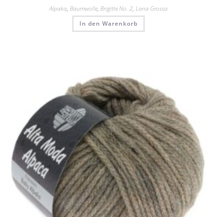
Alpaka
,
Baumwolle
,
Brigitte No. 2
,
Lana Grossa
In den Warenkorb