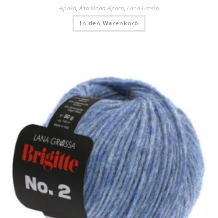
Alpaka
,
Alta Moda Alpaca
,
Lana Grossa
In den Warenkorb