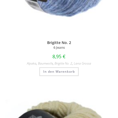
Brigitte No. 2
6 Jeans
8,95
€
Alpaka
,
Baumwolle
,
Brigitte No. 2
,
Lana Grossa
In den Warenkorb