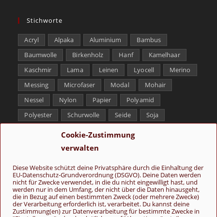
Stichworte
Acryl
Alpaka
Aluminium
Bambus
Baumwolle
Birkenholz
Hanf
Kamelhaar
Kaschmir
Lama
Leinen
Lyocell
Merino
Messing
Microfaser
Modal
Mohair
Nessel
Nylon
Papier
Polyamid
Polyester
Schurwolle
Seide
Soja
Superwash
Tencel
Viskose
Weißbronze
Cookie-Zustimmung
Wolle
Yak
verwalten
Folge uns
Diese Website schützt deine Privatsphäre durch die Einhaltung der
EU-Datenschutz-Grundverordnung (DSGVO). Deine Daten werden
nicht für Zwecke verwendet, in die du nicht eingewilligt hast, und
werden nur in dem Umfang, der nicht über die Daten hinausgeht,
die in Bezug auf einen bestimmten Zweck (oder mehrere Zwecke)
der Verarbeitung erforderlich ist, verarbeitet. Du kannst deine
Zustimmung(en) zur Datenverarbeitung für bestimmte Zwecke in