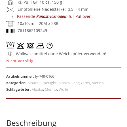
Ki. Pulli Gr. 10 ca. 150 g
Empfohlene Nadelstärke: 3,5 – 4 mm
→
Passende
Rundstricknadeln
für Pullover
10x10cm = 20M x 28R
7611862109249
Wollwaschmittel ohne Weichspüler verwenden!
Nicht vorrätig
Artikelnummer:
ly-749-0166
Kategorien:
Alpaca Superlight
,
Alpaka
,
Lang Yarns
,
Merino
Schlagwörter:
Alpaka
,
Merino
,
Wolle
Beschreibung