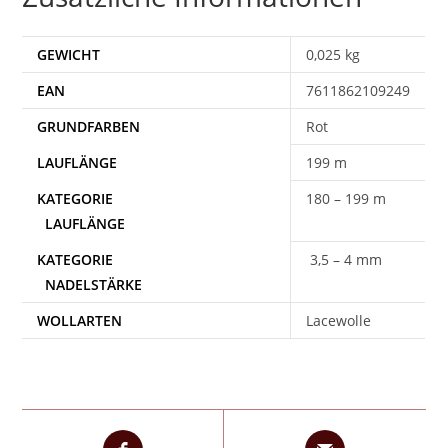
GEWICHT
0,025 kg
EAN
7611862109249
Rot
199 m
180 – 199 m
3,5 – 4 mm
WOLLARTEN
Lacewolle