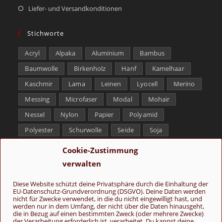
Liefer- und Versandkonditionen
Stichworte
Acryl
Alpaka
Aluminium
Bambus
Baumwolle
Birkenholz
Hanf
Kamelhaar
Kaschmir
Lama
Leinen
Lyocell
Merino
Messing
Microfaser
Modal
Mohair
Nessel
Nylon
Papier
Polyamid
Polyester
Schurwolle
Seide
Soja
Superwash
Tencel
Viskose
Weißbronze
Cookie-Zustimmung
Wolle
Yak
verwalten
Folge uns
Diese Website schützt deine Privatsphäre durch die Einhaltung der
EU-Datenschutz-Grundverordnung (DSGVO). Deine Daten werden
nicht für Zwecke verwendet, in die du nicht eingewilligt hast, und
werden nur in dem Umfang, der nicht über die Daten hinausgeht,
die in Bezug auf einen bestimmten Zweck (oder mehrere Zwecke)
der Verarbeitung erforderlich ist, verarbeitet. Du kannst deine