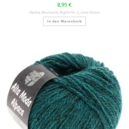
8,95
€
Alpaka
,
Baumwolle
,
Brigitte No. 2
,
Lana Grossa
In den Warenkorb