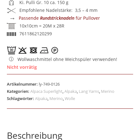
Ki. Pulli Gr. 10 ca. 150 g
Empfohlene Nadelstärke: 3,5 – 4 mm
→
Passende
Rundstricknadeln
für Pullover
10x10cm = 20M x 28R
7611862120299
Wollwaschmittel ohne Weichspüler verwenden!
Nicht vorrätig
Artikelnummer:
ly-749-0126
Kategorien:
Alpaca Superlight
,
Alpaka
,
Lang Yarns
,
Merino
Schlagwörter:
Alpaka
,
Merino
,
Wolle
Beschreibung