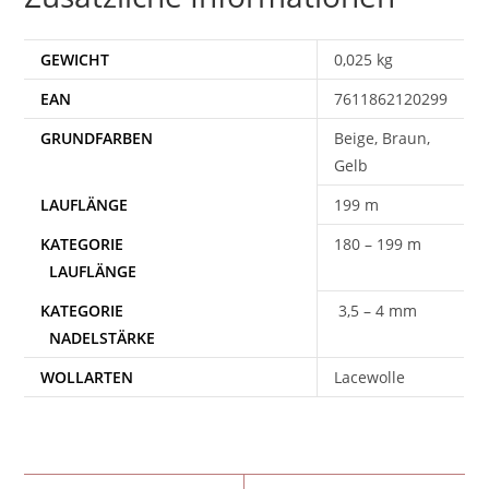
GEWICHT
0,025 kg
EAN
7611862120299
Beige, Braun,
Gelb
199 m
180 – 199 m
3,5 – 4 mm
WOLLARTEN
Lacewolle