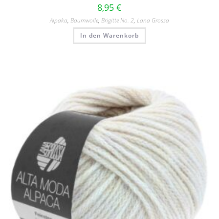
8,95
€
Alpaka
,
Baumwolle
,
Brigitte No. 2
,
Lana Grossa
In den Warenkorb