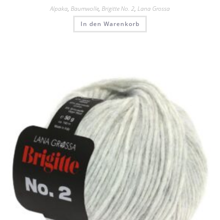
Alpaka
,
Baumwolle
,
Brigitte No. 2
,
Lana Grossa
In den Warenkorb