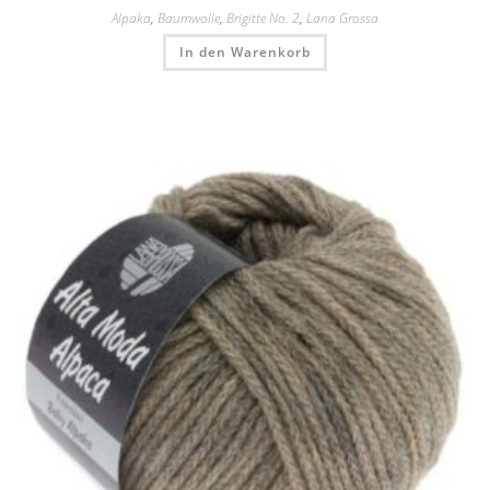
Alpaka
,
Baumwolle
,
Brigitte No. 2
,
Lana Grossa
In den Warenkorb