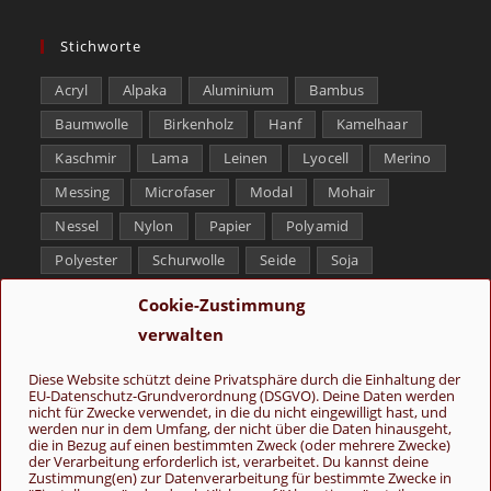
Stichworte
Acryl
Alpaka
Aluminium
Bambus
Baumwolle
Birkenholz
Hanf
Kamelhaar
Kaschmir
Lama
Leinen
Lyocell
Merino
Messing
Microfaser
Modal
Mohair
Nessel
Nylon
Papier
Polyamid
Polyester
Schurwolle
Seide
Soja
Superwash
Tencel
Viskose
Weißbronze
Cookie-Zustimmung
Wolle
Yak
verwalten
Folge uns
Diese Website schützt deine Privatsphäre durch die Einhaltung der
EU-Datenschutz-Grundverordnung (DSGVO). Deine Daten werden
nicht für Zwecke verwendet, in die du nicht eingewilligt hast, und
werden nur in dem Umfang, der nicht über die Daten hinausgeht,
die in Bezug auf einen bestimmten Zweck (oder mehrere Zwecke)
der Verarbeitung erforderlich ist, verarbeitet. Du kannst deine
Zustimmung(en) zur Datenverarbeitung für bestimmte Zwecke in