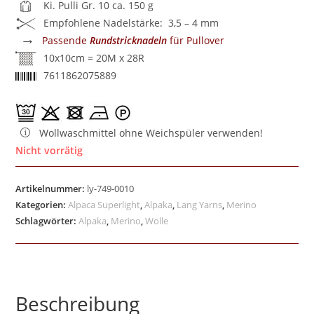
Ki. Pulli Gr. 10 ca. 150 g
Empfohlene Nadelstärke: 3,5 – 4 mm
→
Passende
Rundstricknadeln
für Pullover
10x10cm = 20M x 28R
7611862075889
Wollwaschmittel ohne Weichspüler verwenden!
Nicht vorrätig
Artikelnummer:
ly-749-0010
Kategorien:
Alpaca Superlight
,
Alpaka
,
Lang Yarns
,
Merino
Schlagwörter:
Alpaka
,
Merino
,
Wolle
Beschreibung