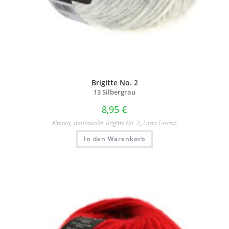
Brigitte No. 2
13 Silbergrau
8,95
€
Alpaka
,
Baumwolle
,
Brigitte No. 2
,
Lana Grossa
In den Warenkorb