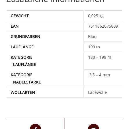
GEWICHT
0,025 kg
EAN
7611862075889
Blau
199 m
180 – 199 m
3,5 – 4 mm
WOLLARTEN
Lacewolle