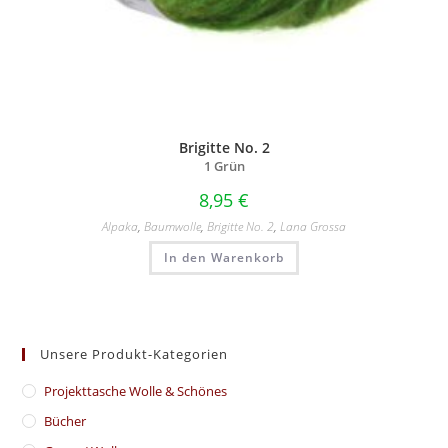
Brigitte No. 2
1 Grün
8,95
€
Alpaka
,
Baumwolle
,
Brigitte No. 2
,
Lana Grossa
In den Warenkorb
Unsere Produkt-Kategorien
​Projekttasche Wolle & Schönes
Bücher