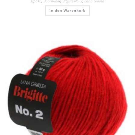
Alpaka
,
Baumwolle
,
Brigitte No. 2
,
Lana Grossa
In den Warenkorb