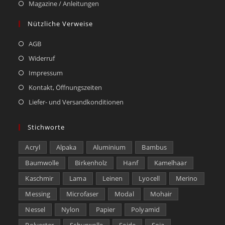
Magazine / Anleitungen
Nützliche Verweise
AGB
Widerruf
Impressum
Kontakt, Öffnungszeiten
Liefer- und Versandkonditionen
Stichworte
Acryl
Alpaka
Aluminium
Bambus
Baumwolle
Birkenholz
Hanf
Kamelhaar
Kaschmir
Lama
Leinen
Lyocell
Merino
Messing
Microfaser
Modal
Mohair
Nessel
Nylon
Papier
Polyamid
Polyester
Schurwolle
Seide
Soja