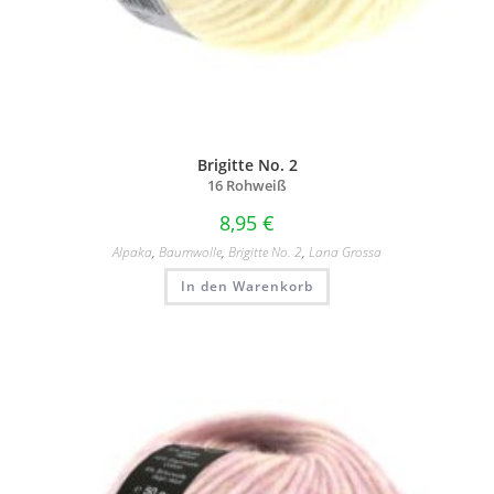
Brigitte No. 2
16 Rohweiß
8,95
€
Alpaka
,
Baumwolle
,
Brigitte No. 2
,
Lana Grossa
In den Warenkorb