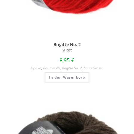
Brigitte No. 2
9 Rot
8,95
€
Alpaka
,
Baumwolle
,
Brigitte No. 2
,
Lana Grossa
In den Warenkorb