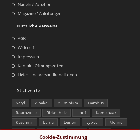
Nadeln / Zubehör
Magazine / Anleitungen
Nützliche Verweise
AGB
Widerruf
Impressum
Kontakt, Öffnungszeiten
Liefer- und Versandkonditionen
Stichworte
Acryl
Alpaka
Aluminium
Bambus
Baumwolle
Birkenholz
Hanf
Kamelhaar
Kaschmir
Lama
Leinen
Lyocell
Merino
Messing
Microfaser
Modal
Mohair
Cookie-Zustimmung