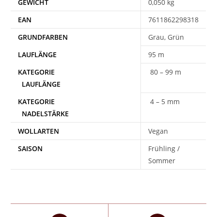
GEWICHT
0,050 kg
EAN
7611862298318
Grau, Grün
95 m
80 – 99 m
4 – 5 mm
WOLLARTEN
Vegan
SAISON
Frühling /
Sommer