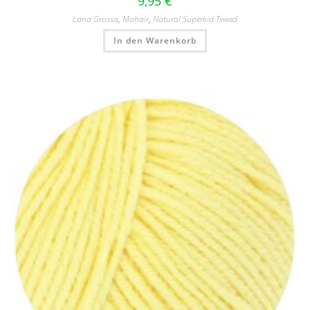
9,95
€
Lana Grossa
,
Mohair
,
Natural Superkid Tweed
In den Warenkorb