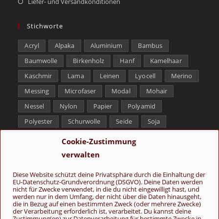
Liefer- und Versandkonditionen
Stichworte
Acryl
Alpaka
Aluminium
Bambus
Baumwolle
Birkenholz
Hanf
Kamelhaar
Kaschmir
Lama
Leinen
Lyocell
Merino
Messing
Microfaser
Modal
Mohair
Nessel
Nylon
Papier
Polyamid
Polyester
Schurwolle
Seide
Soja
Superwash
Tencel
Viskose
Weißbronze
Cookie-Zustimmung
Wolle
Yak
verwalten
Folge uns
Diese Website schützt deine Privatsphäre durch die Einhaltung der
EU-Datenschutz-Grundverordnung (DSGVO). Deine Daten werden
nicht für Zwecke verwendet, in die du nicht eingewilligt hast, und
werden nur in dem Umfang, der nicht über die Daten hinausgeht,
die in Bezug auf einen bestimmten Zweck (oder mehrere Zwecke)
der Verarbeitung erforderlich ist, verarbeitet. Du kannst deine
Zustimmung(en) zur Datenverarbeitung für bestimmte Zwecke in