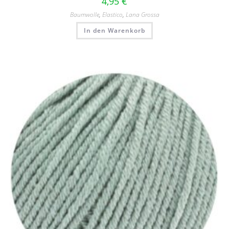
4,95
€
Baumwolle
,
Elastico
,
Lana Grossa
In den Warenkorb