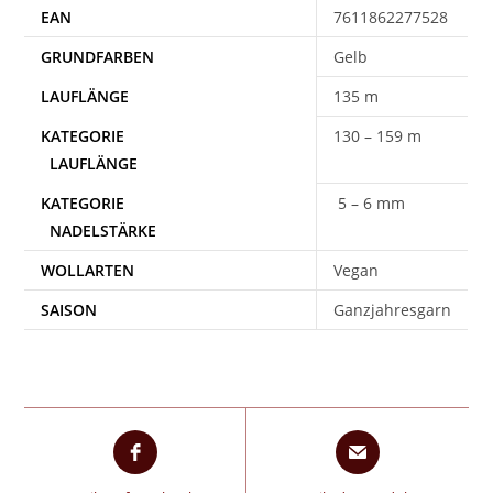
EAN
7611862277528
Gelb
135 m
130 – 159 m
5 – 6 mm
WOLLARTEN
Vegan
SAISON
Ganzjahresgarn