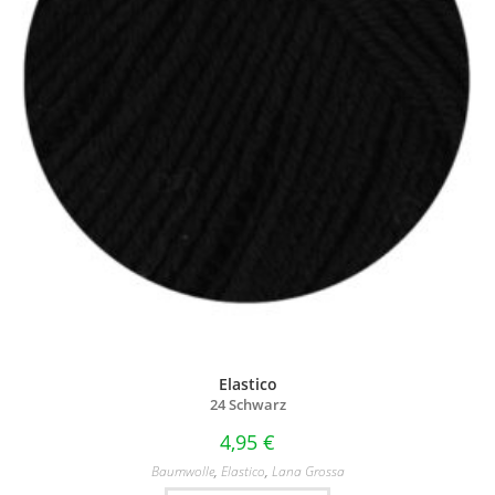
Elastico
24 Schwarz
4,95
€
Baumwolle
,
Elastico
,
Lana Grossa