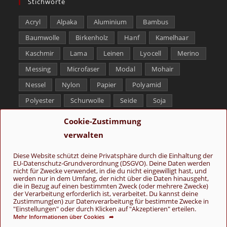
Stichworte
Acryl
Alpaka
Aluminium
Bambus
Baumwolle
Birkenholz
Hanf
Kamelhaar
Kaschmir
Lama
Leinen
Lyocell
Merino
Messing
Microfaser
Modal
Mohair
Nessel
Nylon
Papier
Polyamid
Polyester
Schurwolle
Seide
Soja
Superwash
Tencel
Viskose
Weißbronze
Cookie-Zustimmung
Wolle
Yak
verwalten
Folge uns
Diese Website schützt deine Privatsphäre durch die Einhaltung der
EU-Datenschutz-Grundverordnung (DSGVO). Deine Daten werden
nicht für Zwecke verwendet, in die du nicht eingewilligt hast, und
werden nur in dem Umfang, der nicht über die Daten hinausgeht,
die in Bezug auf einen bestimmten Zweck (oder mehrere Zwecke)
der Verarbeitung erforderlich ist, verarbeitet. Du kannst deine
Zustimmung(en) zur Datenverarbeitung für bestimmte Zwecke in
"Einstellungen" oder durch Klicken auf "Akzeptieren" erteilen.
Mehr Informationen über Cookies ➦