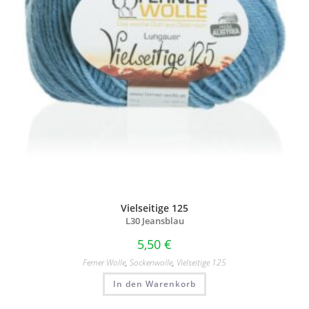
Vielseitige 125
L30 Jeansblau
5,50
€
Ferner Wolle
,
Sockenwolle
,
Vielseitige 125
In den Warenkorb