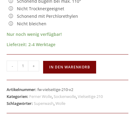
Schonend bügeln bei max. 110°
Nicht Trocknergeeignet
Schonend mit Perchlorethylen
Nicht bleichen
Nur noch wenig verfügbar!
Lieferzeit:
2-4 Werktage
-
+
IN DEN WARENKORB
Artikelnummer:
fw-vielseitige-210-v2
Kategorien:
Ferner Wolle
,
Sockenwolle
,
Vielseitige 210
Schlagwörter:
Superwash
,
Wolle