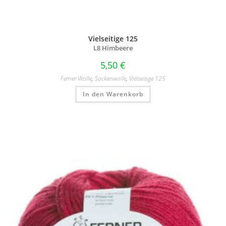
Vielseitige 125
L8 Himbeere
5,50
€
Ferner Wolle
,
Sockenwolle
,
Vielseitige 125
In den Warenkorb