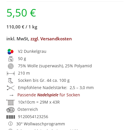
5,50
€
110,00 €
/
1 kg
inkl. MwSt,
zzgl. Versandkosten
V2 Dunkelgrau
50 g
75% Wolle (superwash), 25% Polyamid
210 m
Socken bis Gr. 44 ca. 100 g
Empfohlene Nadelstärke: 2,5 – 3,0 mm
→
Passende
Nadelspiele
für Socken
10x10cm = 29M x 43R
Österreich
9120054123256
30° Wollwaschprogramm