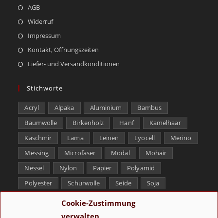
AGB
Widerruf
Impressum
Kontakt, Öffnungszeiten
Liefer- und Versandkonditionen
Stichworte
Acryl
Alpaka
Aluminium
Bambus
Baumwolle
Birkenholz
Hanf
Kamelhaar
Kaschmir
Lama
Leinen
Lyocell
Merino
Messing
Microfaser
Modal
Mohair
Nessel
Nylon
Papier
Polyamid
Polyester
Schurwolle
Seide
Soja
Superwash
Tencel
Viskose
Weißbronze
Cookie-Zustimmung
Wolle
Yak
verwalten