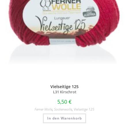
Vielseitige 125
L31 Kirschrot
5,50
€
Ferner Wolle
,
Sockenwolle
,
Vielseitige 125
In den Warenkorb