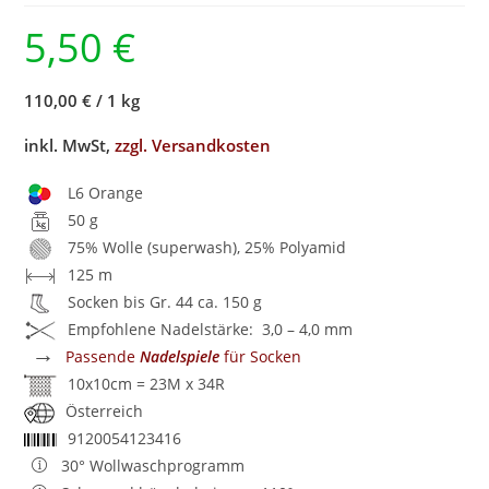
5,50
€
110,00 €
/
1 kg
inkl. MwSt,
zzgl. Versandkosten
L6 Orange
50 g
75% Wolle (superwash), 25% Polyamid
125 m
Socken bis Gr. 44 ca. 150 g
Empfohlene Nadelstärke: 3,0 – 4,0 mm
→
Passende
Nadelspiele
für Socken
10x10cm = 23M x 34R
Österreich
9120054123416
30° Wollwaschprogramm