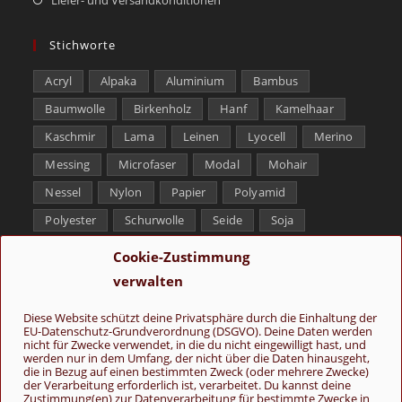
Stichworte
Acryl
Alpaka
Aluminium
Bambus
Baumwolle
Birkenholz
Hanf
Kamelhaar
Kaschmir
Lama
Leinen
Lyocell
Merino
Messing
Microfaser
Modal
Mohair
Nessel
Nylon
Papier
Polyamid
Polyester
Schurwolle
Seide
Soja
Superwash
Tencel
Viskose
Weißbronze
Cookie-Zustimmung
Wolle
Yak
verwalten
Folge uns
Diese Website schützt deine Privatsphäre durch die Einhaltung der
EU-Datenschutz-Grundverordnung (DSGVO). Deine Daten werden
nicht für Zwecke verwendet, in die du nicht eingewilligt hast, und
werden nur in dem Umfang, der nicht über die Daten hinausgeht,
die in Bezug auf einen bestimmten Zweck (oder mehrere Zwecke)
der Verarbeitung erforderlich ist, verarbeitet. Du kannst deine
Zustimmung(en) zur Datenverarbeitung für bestimmte Zwecke in