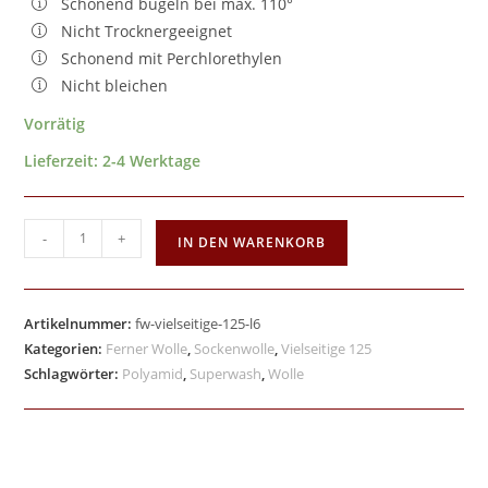
Schonend bügeln bei max. 110°
Nicht Trocknergeeignet
Schonend mit Perchlorethylen
Nicht bleichen
Vorrätig
Lieferzeit:
2-4 Werktage
-
+
IN DEN WARENKORB
Artikelnummer:
fw-vielseitige-125-l6
Kategorien:
Ferner Wolle
,
Sockenwolle
,
Vielseitige 125
Schlagwörter:
Polyamid
,
Superwash
,
Wolle