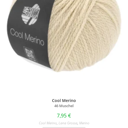
Cool Merino
46 Muschel
7,95
€
Cool Merino
,
Lana Grossa
,
Merino