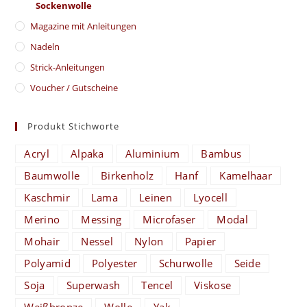
Sockenwolle
Magazine mit Anleitungen
Nadeln
Strick-Anleitungen
Voucher / Gutscheine
Produkt Stichworte
Acryl
Alpaka
Aluminium
Bambus
Baumwolle
Birkenholz
Hanf
Kamelhaar
Kaschmir
Lama
Leinen
Lyocell
Merino
Messing
Microfaser
Modal
Mohair
Nessel
Nylon
Papier
Polyamid
Polyester
Schurwolle
Seide
Soja
Superwash
Tencel
Viskose
Weißbronze
Wolle
Yak