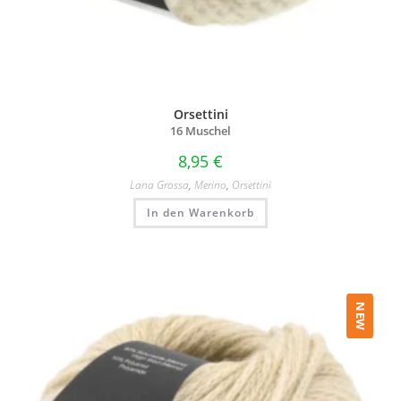
Orsettini
16 Muschel
8,95
€
Lana Grossa
,
Merino
,
Orsettini
In den Warenkorb
NEW