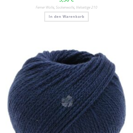
Ferner Wolle
,
Sockenwolle
,
Vielseitige 210
In den Warenkorb