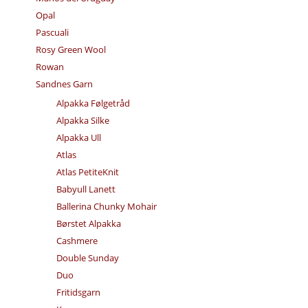
Opal
Pascuali
Rosy Green Wool
Rowan
Sandnes Garn
Alpakka Følgetråd
Alpakka Silke
Alpakka Ull
Atlas
Atlas PetiteKnit
Babyull Lanett
Ballerina Chunky Mohair
Børstet Alpakka
Cashmere
Double Sunday
Duo
Fritidsgarn