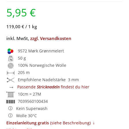
5,95
€
119,00 €
/
1 kg
inkl. MwSt,
zzgl. Versandkosten
9572 Mørk Grønnmelert
50 g
100% Norwegische Wolle
205 m
Empfohlene Nadelstärke 3 mm
→
Passende
Stricknadeln
findest du hier
10cm = 27M
7039560100434
Kein Superwash
Wolle 30°C
↓
Einzelanleitung gratis
​ (siehe Beschreibung)