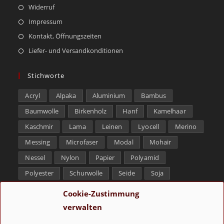
Widerruf
Impressum
Kontakt, Öffnungszeiten
Liefer- und Versandkonditionen
Stichworte
Acryl
Alpaka
Aluminium
Bambus
Baumwolle
Birkenholz
Hanf
Kamelhaar
Kaschmir
Lama
Leinen
Lyocell
Merino
Messing
Microfaser
Modal
Mohair
Nessel
Nylon
Papier
Polyamid
Polyester
Schurwolle
Seide
Soja
Superwash
Tencel
Viskose
Weißbronze
Cookie-Zustimmung
Wolle
Yak
verwalten