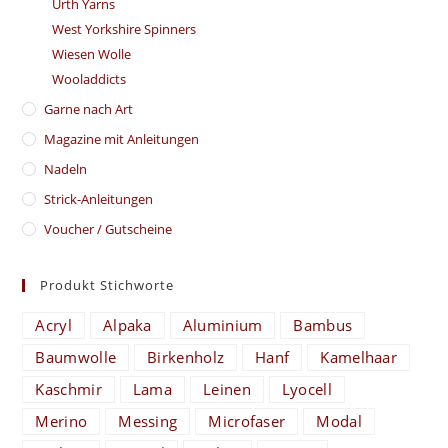
Urth Yarns
West Yorkshire Spinners
Wiesen Wolle
Wooladdicts
Garne nach Art
Magazine mit Anleitungen
Nadeln
Strick-Anleitungen
Voucher / Gutscheine
Produkt Stichworte
Acryl
Alpaka
Aluminium
Bambus
Baumwolle
Birkenholz
Hanf
Kamelhaar
Kaschmir
Lama
Leinen
Lyocell
Merino
Messing
Microfaser
Modal