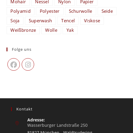
Mohair
Nessel
Nylon
Papier
Polyamid
Polyester
Schurwolle
Seide
Soja
Superwash
Tencel
Viskose
Weißbronze
Wolle
Yak
Folge uns
Kontakt
Adresse:
Wasserburger Landstraße 250
81827 München - Waldtrudering