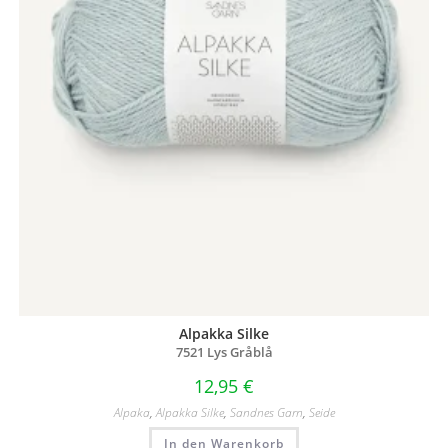
Alpakka Silke
7521 Lys Gråblå
12,95
€
Alpaka
,
Alpakka Silke
,
Sandnes Garn
,
Seide
In den Warenkorb