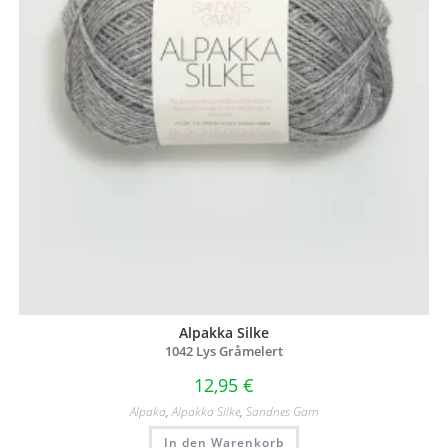
Alpakka Silke
1042 Lys Gråmelert
12,95
€
Alpaka
,
Alpakka Silke
,
Sandnes Garn
In den Warenkorb