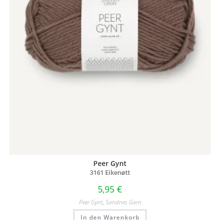
Peer Gynt
3161 Eikenøtt
5,95
€
Peer Gynt
,
Sandnes Garn
In den Warenkorb