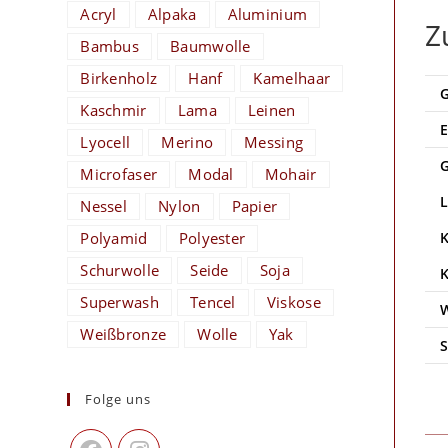
Acryl
Alpaka
Aluminium
Z
Bambus
Baumwolle
Birkenholz
Hanf
Kamelhaar
Kaschmir
Lama
Leinen
Lyocell
Merino
Messing
Microfaser
Modal
Mohair
Nessel
Nylon
Papier
Polyamid
Polyester
Schurwolle
Seide
Soja
Superwash
Tencel
Viskose
Weißbronze
Wolle
Yak
Folge uns