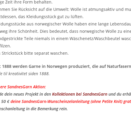
ge Zeit ihre Form behalten.
men Sie Rücksicht auf die Umwelt: Wolle ist atmungsaktiv und m
ttdessen, das Kleidungsstück gut zu lüften.
idungsstücke aus norwegischer Wolle haben eine lange Lebensda
weg ihre Schönheit. Dies bedeutet, dass norwegische Wolle zu ei
dgestrickte Teile niemals in einem Wäschenetz/Waschbeutel wasc
filzen.
 Strickstück bitte separat waschen.
t 1888 werden Garne in Norwegen produziert, die auf Naturfasern
de til kreativitet siden 1888.
ere SandnesGarn Aktion:
de dein neues Projekt in den
Kollektionen bei SandnesGarn
und du erhä
 50 €
deine SandnesGarn-Wunscheinzelanleitung (ohne Petite Knit) grat
schanleitung in die Bemerkung rein.