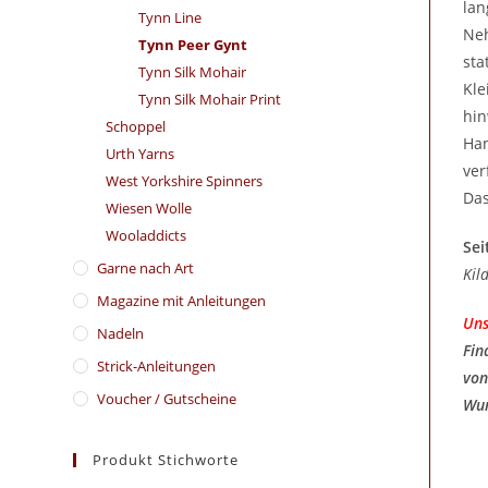
lan
Tynn Line
Neh
Tynn Peer Gynt
sta
Tynn Silk Mohair
Kle
Tynn Silk Mohair Print
hin
Schoppel
Han
Urth Yarns
ver
West Yorkshire Spinners
Das
Wiesen Wolle
Wooladdicts
Sei
Garne nach Art
Kil
Magazine mit Anleitungen
Uns
Nadeln
Fin
Strick-Anleitungen
von
Voucher / Gutscheine
Wun
Produkt Stichworte