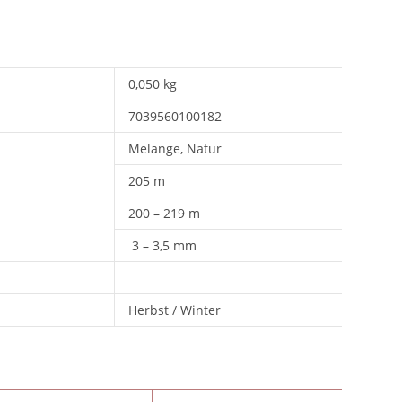
0,050 kg
7039560100182
Melange, Natur
205 m
200 – 219 m
3 – 3,5 mm
Herbst / Winter