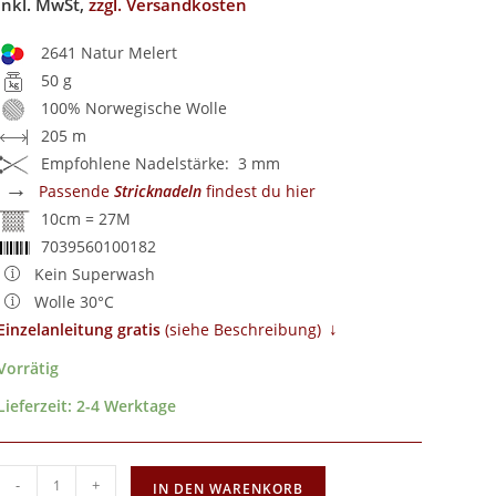
inkl. MwSt,
zzgl. Versandkosten
2641 Natur Melert
50 g
100% Norwegische Wolle
205 m
Empfohlene Nadelstärke: 3 mm
→
Passende
Stricknadeln
findest du hier
10cm = 27M
7039560100182
Kein Superwash
Wolle 30°C
↓
Einzelanleitung gratis
​ (siehe Beschreibung)
Vorrätig
Lieferzeit:
2-4 Werktage
-
+
IN DEN WARENKORB