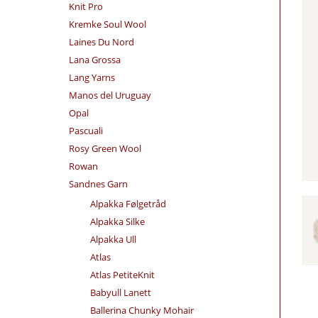
Knit Pro
Kremke Soul Wool
Laines Du Nord
Lana Grossa
Lang Yarns
Manos del Uruguay
Opal
Pascuali
Rosy Green Wool
Rowan
Sandnes Garn
Alpakka Følgetråd
Alpakka Silke
Alpakka Ull
Atlas
Atlas PetiteKnit
Babyull Lanett
Ballerina Chunky Mohair