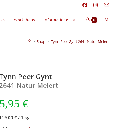
les
Workshops
Informationen
0
>
Shop
>
Tynn Peer Gynt 2641 Natur Melert
Tynn Peer Gynt
2641 Natur Melert
5,95
€
119,00 €
/
1 kg