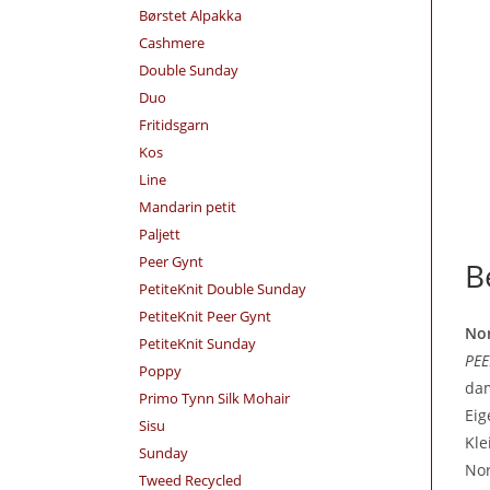
Børstet Alpakka
Cashmere
Double Sunday
Duo
Fritidsgarn
Kos
Line
Mandarin petit
Paljett
Peer Gynt
B
PetiteKnit Double Sunday
PetiteKnit Peer Gynt
Nor
PetiteKnit Sunday
PEE
Poppy
dam
Primo Tynn Silk Mohair
Eig
Sisu
Kle
Sunday
Nor
Tweed Recycled