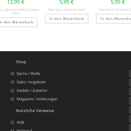
12,95
€
5,95
€
5,95
€
ka
,
Alpakka Silke
,
Sandnes
Peer Gynt
,
Sandnes Garn
Peer Gynt
,
Sandnes 
Garn
In den Warenkorb
In den Warenko
In den Warenkorb
Shop
Garne / Wolle
Sales / Angebote
Nadeln / Zubehör
Magazine / Anleitungen
Nützliche Verweise
AGB
Widerruf