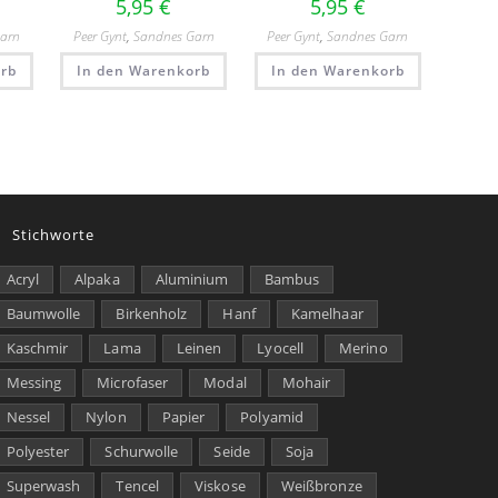
5,95
€
5,95
€
Garn
Peer Gynt
,
Sandnes Garn
Peer Gynt
,
Sandnes Garn
rb
In den Warenkorb
In den Warenkorb
Stichworte
Acryl
Alpaka
Aluminium
Bambus
Baumwolle
Birkenholz
Hanf
Kamelhaar
Kaschmir
Lama
Leinen
Lyocell
Merino
Messing
Microfaser
Modal
Mohair
Nessel
Nylon
Papier
Polyamid
Polyester
Schurwolle
Seide
Soja
Superwash
Tencel
Viskose
Weißbronze