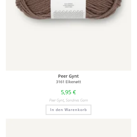
Peer Gynt
3161 Eikenøtt
5,95
€
Peer Gynt
,
Sandnes Garn
In den Warenkorb