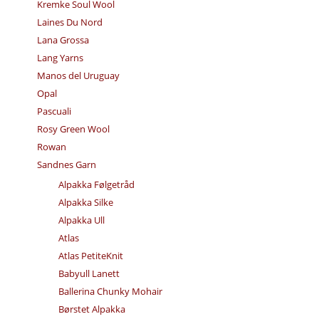
Kremke Soul Wool
Laines Du Nord
Lana Grossa
Lang Yarns
Manos del Uruguay
Opal
Pascuali
Rosy Green Wool
Rowan
Sandnes Garn
Alpakka Følgetråd
Alpakka Silke
Alpakka Ull
Atlas
Atlas PetiteKnit
Babyull Lanett
Ballerina Chunky Mohair
Børstet Alpakka