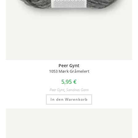
Peer Gynt
1053 Mørk Gråmelert
5,95
€
Peer Gynt
,
Sandnes Garn
In den Warenkorb