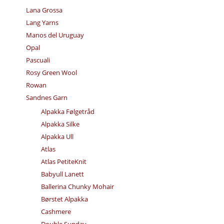
Lana Grossa
Lang Yarns
Manos del Uruguay
Opal
Pascuali
Rosy Green Wool
Rowan
Sandnes Garn
Alpakka Følgetråd
Alpakka Silke
Alpakka Ull
Atlas
Atlas PetiteKnit
Babyull Lanett
Ballerina Chunky Mohair
Børstet Alpakka
Cashmere