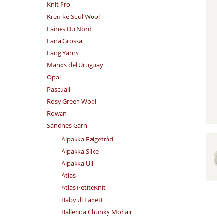
Knit Pro
Kremke Soul Wool
Laines Du Nord
Lana Grossa
Lang Yarns
Manos del Uruguay
Opal
Pascuali
Rosy Green Wool
Rowan
Sandnes Garn
Alpakka Følgetråd
Alpakka Silke
Alpakka Ull
Atlas
Atlas PetiteKnit
Babyull Lanett
Ballerina Chunky Mohair