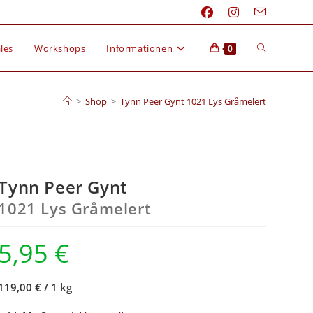
les
Workshops
Informationen
0
>
Shop
>
Tynn Peer Gynt 1021 Lys Gråmelert
Tynn Peer Gynt
1021 Lys Gråmelert
5,95
€
119,00 €
/
1 kg