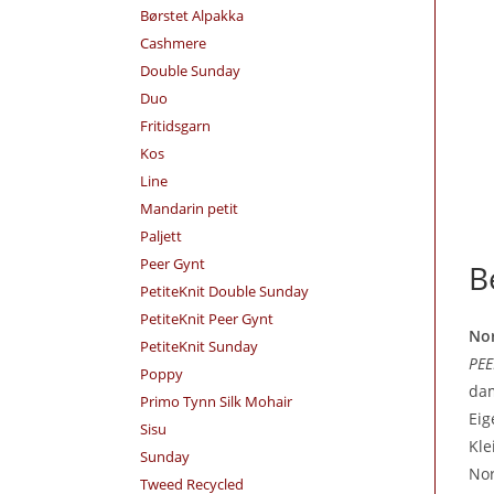
Børstet Alpakka
Cashmere
Double Sunday
Duo
Fritidsgarn
Kos
Line
Mandarin petit
Paljett
Peer Gynt
B
PetiteKnit Double Sunday
PetiteKnit Peer Gynt
Nor
PetiteKnit Sunday
PEE
Poppy
dam
Primo Tynn Silk Mohair
Eig
Sisu
Kle
Sunday
Nor
Tweed Recycled