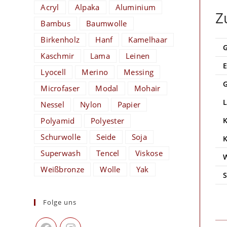
Acryl
Alpaka
Aluminium
Z
Bambus
Baumwolle
Birkenholz
Hanf
Kamelhaar
Kaschmir
Lama
Leinen
Lyocell
Merino
Messing
Microfaser
Modal
Mohair
Nessel
Nylon
Papier
Polyamid
Polyester
Schurwolle
Seide
Soja
Superwash
Tencel
Viskose
Weißbronze
Wolle
Yak
Folge uns