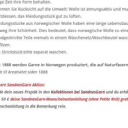
ge Zeit ihre Form behalten.
men Sie Rücksicht auf die Umwelt: Wolle ist atmungsaktiv und m
ttdessen, das Kleidungsstück gut zu lüften.
idungsstücke aus norwegischer Wolle haben eine lange Lebensda
weg ihre Schönheit. Dies bedeutet, dass norwegische Wolle zu ei
dgestrickte Teile niemals in einem Wäschenetz/Waschbeutel wasc
filzen.
 Strickstück bitte separat waschen.
t 1888 werden Garne in Norwegen produziert, die auf Naturfasern
de til kreativitet siden 1888.
ere SandnesGarn Aktion:
de dein neues Projekt in den
Kollektionen bei SandnesGarn
und du erhä
 50 €
deine SandnesGarn-Wunscheinzelanleitung (ohne Petite Knit) grat
schanleitung in die Bemerkung rein.