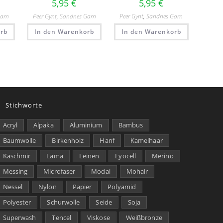
5,95
€
5,95
€
Garn
Peer Gynt
,
Sandnes Garn
Peer Gynt
,
Sandnes Garn
rb
In den Warenkorb
In den Warenkorb
Stichworte
Acryl
Alpaka
Aluminium
Bambus
Baumwolle
Birkenholz
Hanf
Kamelhaar
Kaschmir
Lama
Leinen
Lyocell
Merino
Messing
Microfaser
Modal
Mohair
Nessel
Nylon
Papier
Polyamid
Polyester
Schurwolle
Seide
Soja
Superwash
Tencel
Viskose
Weißbronze