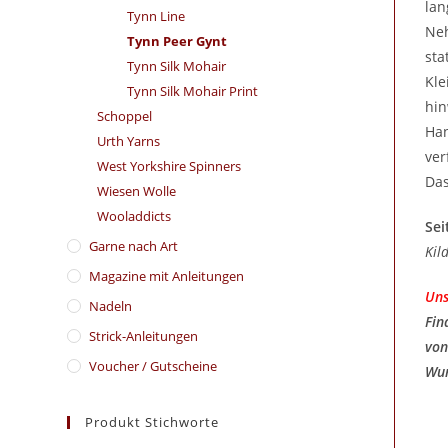
lan
Tynn Line
Neh
Tynn Peer Gynt
sta
Tynn Silk Mohair
Kle
Tynn Silk Mohair Print
hin
Schoppel
Han
Urth Yarns
ver
West Yorkshire Spinners
Das
Wiesen Wolle
Wooladdicts
Sei
Garne nach Art
Kil
Magazine mit Anleitungen
Uns
Nadeln
Fin
Strick-Anleitungen
von
Voucher / Gutscheine
Wun
Produkt Stichworte