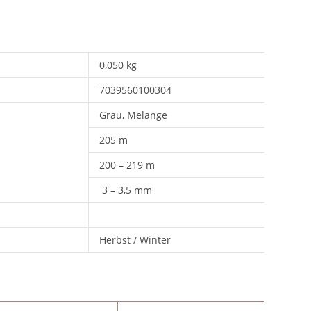
0,050 kg
7039560100304
Grau, Melange
205 m
200 – 219 m
3 – 3,5 mm
Herbst / Winter