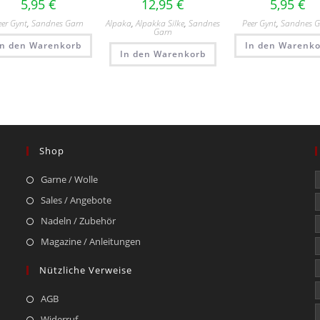
5,95
€
12,95
€
5,95
€
eer Gynt
,
Sandnes Garn
Alpaka
,
Alpakka Silke
,
Sandnes
Peer Gynt
,
Sandnes 
Garn
In den Warenkorb
In den Warenko
In den Warenkorb
Shop
Garne / Wolle
Sales / Angebote
Nadeln / Zubehör
Magazine / Anleitungen
Nützliche Verweise
AGB
Widerruf