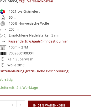
inkl. MwSt,
zzgl. Versandkosten
1021 Lys Gråmelert
50 g
100% Norwegische Wolle
205 m
Empfohlene Nadelstärke: 3 mm
→
Passende
Stricknadeln
findest du hier
10cm = 27M
7039560100304
Kein Superwash
Wolle 30°C
↓
Einzelanleitung gratis
​ (siehe Beschreibung)
Vorrätig
Lieferzeit:
2-4 Werktage
-
+
IN DEN WARENKORB