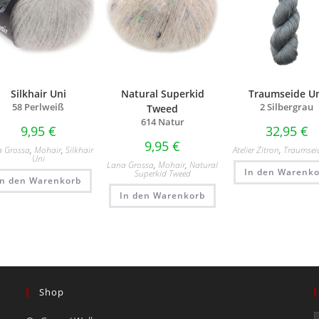
Silkhair Uni
Natural Superkid
Traumseide U
58 Perlweiß
2 Silbergrau
Tweed
614 Natur
9,95
€
32,95
€
9,95
€
a Grossa
,
Mohair
,
Silkhair
Atelier Zitron
,
Traumsei
Uni
Lana Grossa
,
Mohair
,
Natural
In den Warenko
Superkid Tweed
In den Warenkorb
In den Warenkorb
Shop