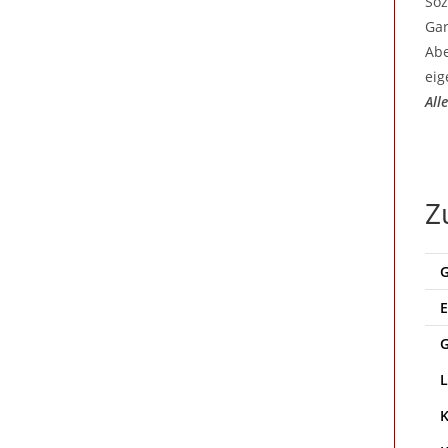
Soz
Gar
Abe
eig
All
Z