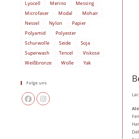
Lyocell
Merino
Messing
Microfaser
Modal
Mohair
Nessel
Nylon
Papier
Polyamid
Polyester
Schurwolle
Seide
Soja
Superwash
Tencel
Viskose
Weißbronze
Wolle
Yak
B
Folge uns
Lac
Ate
Fan
Han
Dab