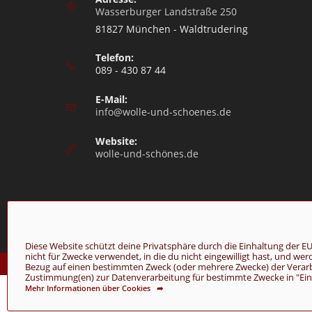
Wasserburger Landstraße 250
81827 München - Waldtrudering
Telefon:
089 - 430 87 44
E-Mail:
info@wolle-und-schoenes.de
Website:
wolle-und-schönes.de
Diese Website schützt deine Privatsphäre durch die Einhaltung de
nicht für Zwecke verwendet, in die du nicht eingewilligt hast, und we
© Copyright 2026 - Wolle & Schönes
Bezug auf einen bestimmten Zweck (oder mehrere Zwecke) der Verarbei
Zustimmung(en) zur Datenverarbeitung für bestimmte Zwecke in "Einst
Mehr Informationen über Cookies ➦