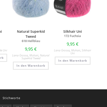
ni
Natural Superkid
Silkhair Uni
172 Fuchsia
Tweed
618 Hellblau
9,95
€
9,95
€
de Uni
Lana Grossa
,
Mohair
,
Silkhair
Uni
Lana Grossa
,
Mohair
,
Natural
rb
Superkid Tweed
In den Warenkorb
In den Warenkorb
Stichworte