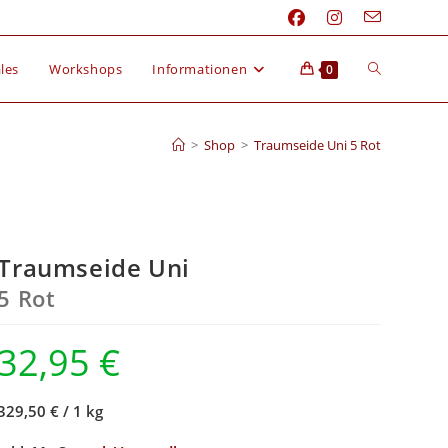
les
Workshops
Informationen
0
>
Shop
>
Traumseide Uni 5 Rot
Traumseide Uni
5 Rot
32,95
€
329,50 €
/
1 kg