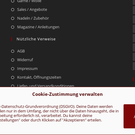
Garne / Wolle
Sales / Angebote
Nadeln / Zubehör
Magazine / Anleitungen
Nützliche Verweise
AGB
Widerruf
Impressum
Kontakt, Öffnungszeiten
Liefer- und Versandkonditionen
Cookie-Zustimmung verwalten
r EU-Datenschutz-Grundverordnung (DSGVO). Deine Daten werden
rden nur in dem Umfang, der nicht über die Daten hinausgeht, die in
AGB
Konta
tung erforderlich ist, verarbeitet. Du kannst deine
ellungen" oder durch Klicken auf "Akzeptieren" erteilen.
VERTRAG WIDERRUFEN