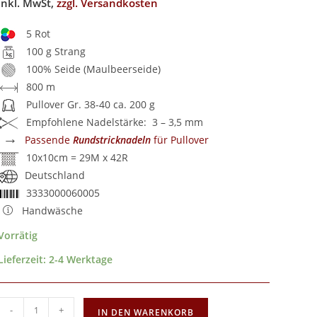
inkl. MwSt,
zzgl. Versandkosten
5 Rot
100 g Strang
100% Seide (Maulbeerseide)
800 m
Pullover Gr. 38-40 ca. 200 g
Empfohlene Nadelstärke: 3 – 3,5 mm
→
Passende
Rundstricknadeln
für Pullover
10x10cm = 29M x 42R
Deutschland
3333000060005
Handwäsche
Vorrätig
Lieferzeit:
2-4 Werktage
-
+
IN DEN WARENKORB