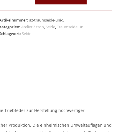
Artikelnummer:
az-traumseide-uni-5
Kategorien:
Atelier Zitron
,
Seide
,
Traumseide Uni
Schlagwort:
Seide
die Triebfeder zur Herstellung hochwertiger
scher Produktion. Die einheimischen Umweltauflagen und