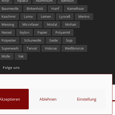
Acryl
Alpaka
Aluminium
Bambus
Baumwolle
Birkenholz
Hanf
Kamelhaar
Kaschmir
Lama
Leinen
Lyocell
Merino
Messing
Microfaser
Modal
Mohair
Nessel
Nylon
Papier
Polyamid
Polyester
Schurwolle
Seide
Soja
Superwash
Tencel
Viskose
Weißbronze
Wolle
Yak
Folge uns
kt
Über uns
Datenschutz
Impressum
Cookie-Richtlinie (EU)
Akzeptieren
Ablehnen
Einstellung