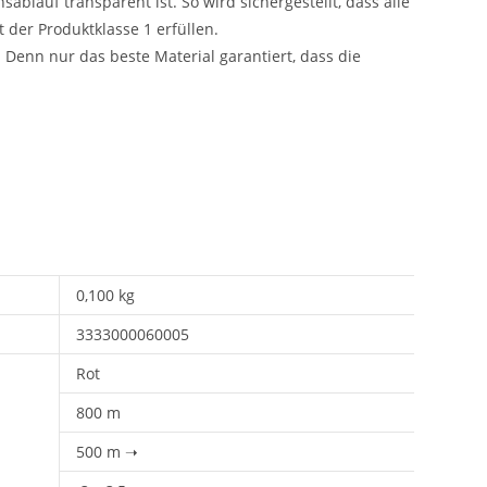
ablauf transparent ist. So wird sichergestellt, dass alle
der Produktklasse 1 erfüllen.
 Denn nur das beste Material garantiert, dass die
0,100 kg
3333000060005
Rot
800 m
500 m ➝