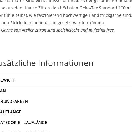
ialstandards sind ein Schlüssel dafür, dass der gesamte Produktions
ne aus dem Hause Zitron den höchsten Oeko-Tex Standard 100 mit 
r fühle selbst, wie faszinierend hochwertige Handstrickgarne sind.
enen Strickideen adäquat umgesetzt werden können.
e Garne von Atelier Zitron sind speichelecht und mulesing free.
usätzliche Informationen
GEWICHT
EAN